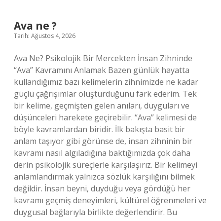
mi
yapar
dış
Ava ne ?
döllenme
Tarih: Ağustos 4, 2026
mi
?
Ava Ne? Psikolojik Bir Mercekten İnsan Zihninde
“Ava” Kavramını Anlamak Bazen günlük hayatta
kullandığımız bazı kelimelerin zihnimizde ne kadar
güçlü çağrışımlar oluşturduğunu fark ederim. Tek
bir kelime, geçmişten gelen anıları, duyguları ve
düşünceleri harekete geçirebilir. “Ava” kelimesi de
böyle kavramlardan biridir. İlk bakışta basit bir
anlam taşıyor gibi görünse de, insan zihninin bir
kavramı nasıl algıladığına baktığımızda çok daha
derin psikolojik süreçlerle karşılaşırız. Bir kelimeyi
anlamlandırmak yalnızca sözlük karşılığını bilmek
değildir. İnsan beyni, duyduğu veya gördüğü her
kavramı geçmiş deneyimleri, kültürel öğrenmeleri ve
duygusal bağlarıyla birlikte değerlendirir. Bu