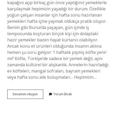
kapağını açıp birkaç gün önce yaptığınız yemeklerle
karşılaşmak hepimizin yaşadığı bir durum. Özellikle
yoğun çalışan insanlar için hafta sonu hazırlanan
yemekleri hafta içine yaymak oldukça pratik oluyor.
Benim gibi Bursa’da yaşayan, gün içinde iş
temposunda koşturan birçok kişi için dolaptaki
hazır yemekler bazen hayat kurtarıcı olabiliyor.
Ancak konu et ürünleri olduğunda insanın aklına
hemen şu soru geliyor: 1 haftalık pişmiş köfte yenir
mi? Köfte, Türkiye’de sadece bir yemek değil, aynı
zamanda kültürel bir alışkanlık. Annelerin hazırladığı
ev köfteleri, mangal sofraları, bayram yemekleri
veya hafta sonu aile buluşmaları… Hepimizin…
1
Devamını okuyun
Yorum Bırak
haftalık
pişmiş
köfte
yenir