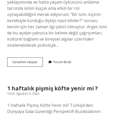
yaklaşımında ve hatta yaşam öyküsünü anlatma
tarzında ismin küçük ama etkili bir rol
oynayabildiğini merak ediyorum. “Bir isim, kişinin
kendisiyle kurduğu ilişkiyi nasıl etkiler?” sorusu
benim için her zaman ilgi çekici olmuştur. Arges ismi
de bu açıdan yalnızca bir kelime değil; çağrışımları,
kültürel bağlamı ve bireysel algılar üzerinden
incelenebilecek psikolojik…
1
Devamını okuyun
Yorum Bırak
sırada
hangi
kız
ismi
var
1 haftalık pişmiş köfte yenir mi ?
?
Tarih: Ağustos 3, 2026
1 Haftalık Pişmiş Köfte Yenir mi? Türkiye’den
Dünyaya Gıda Güvenliği Perspektifi Buzdolabının