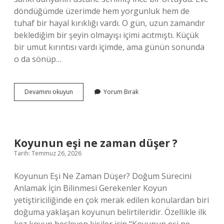
döndüğümde üzerimde hem yorgunluk hem de
tuhaf bir hayal kırıklığı vardı. O gün, uzun zamandır
beklediğim bir şeyin olmayışı içimi acıtmıştı. Küçük
bir umut kırıntısı vardı içimde, ama günün sonunda
o da sönüp…
Soğan
Devamını okuyun
Yorum Bırak
kavurmasının
faydaları
nelerdir
?
Koyunun eşi ne zaman düşer ?
Tarih: Temmuz 26, 2026
Koyunun Eşi Ne Zaman Düşer? Doğum Sürecini
Anlamak İçin Bilinmesi Gerekenler Koyun
yetiştiriciliğinde en çok merak edilen konulardan biri
doğuma yaklaşan koyunun belirtileridir. Özellikle ilk