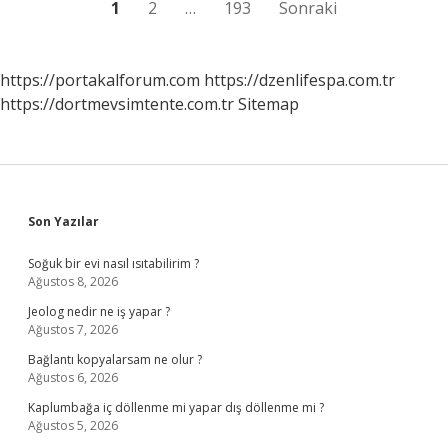
Yazı
1
2
…
193
Sonraki
sayfalaması
https://portakalforum.com
https://dzenlifespa.com.tr
https://dortmevsimtente.com.tr
Sitemap
Sidebar
Son Yazılar
Soğuk bir evi nasıl ısıtabilirim ?
Ağustos 8, 2026
Jeolog nedir ne iş yapar ?
Ağustos 7, 2026
Bağlantı kopyalarsam ne olur ?
Ağustos 6, 2026
Kaplumbağa iç döllenme mi yapar dış döllenme mi ?
Ağustos 5, 2026