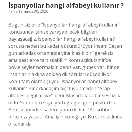
mi
İspanyollar hangi alfabeyi kullanır ?
?
Tarih: Temmuz 30, 2026
Bugün sizlerle “İspanyollar hangi alfabeyi kullanır”
konusunda işinize yarayabilecek bilgileri
paylaşacağız. İspanyollar hangi alfabeyi kullanır?
sorusu neden bu kadar düşündürüyor insanı Geçen
gün arkadaş ortamında yine klasik bir “gereksiz
ama saatlerce tartışılabilir” konu açıldı. İzmir’de
böyle şeyler normaldir; deniz var, güneş var, bir de
insanların aklına aniden dil soruları düşebiliyor.
Konu tam olarak şuydu: İspanyollar hangi alfabeyi
kullanır? Bir arkadaşım hiç düşünmeden “Arap
alfabesi değil mi ya?” dedi. Masada kısa bir sessizlik
oldu. Sonra biri suyu yuttuğu gibi geri püskürttü.
Ben ise içimden sadece şunu dedim: “Bu sohbet
biraz uzayacak.” Ama işin komiği şu: Bu soru aslında
o kadar da…