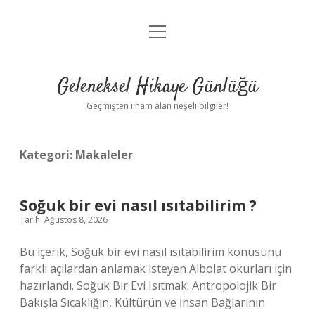
menüyü
Anasayfa
aç
Gizlilik Politikası
Geleneksel Hikaye Günlüğü
Yasal Uyarı
Geçmişten ilham alan neşeli bilgiler!
Hakkımızda
Kategori:
Makaleler
Soğuk bir evi nasıl ısıtabilirim ?
Tarih: Ağustos 8, 2026
Bu içerik, Soğuk bir evi nasıl ısıtabilirim konusunu
farklı açılardan anlamak isteyen Albolat okurları için
hazırlandı. Soğuk Bir Evi Isıtmak: Antropolojik Bir
Bakışla Sıcaklığın, Kültürün ve İnsan Bağlarının