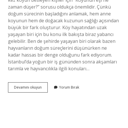
kez koyun besleyen kişiler için “Koyunun eşi ne
zaman düşer?” sorusu oldukça önemlidir. Çünkü
doğum sürecinin başladığını anlamak, hem anne
koyunun hem de doğacak kuzunun sağlığı açısından
büyük bir fark oluşturur. Köy hayatından uzak
yaşayan biri için bu konu ilk bakışta biraz yabancı
gelebilir. Ben de şehirde yaşayan biri olarak bazen
hayvanların doğum süreçlerini düşünürken ne
kadar hassas bir denge olduğunu fark ediyorum.
İstanbul’da yoğun bir iş gününden sonra akşamları
tarımla ve hayvancılıkla ilgili konuları…
Koyunun
Devamını okuyun
Yorum Bırak
eşi
ne
zaman
düşer
?