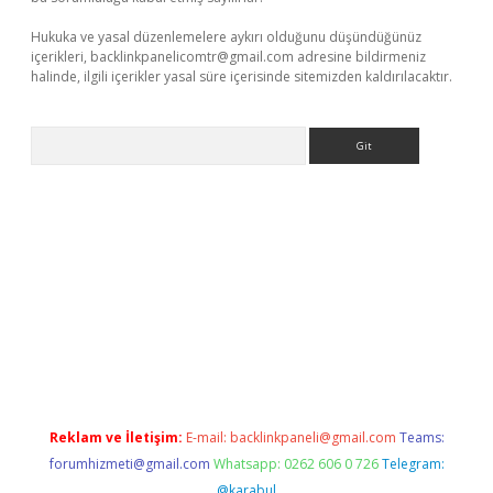
Hukuka ve yasal düzenlemelere aykırı olduğunu düşündüğünüz
içerikleri,
backlinkpanelicomtr@gmail.com
adresine bildirmeniz
halinde, ilgili içerikler yasal süre içerisinde sitemizden kaldırılacaktır.
Arama
bet giriş yap
Reklam ve İletişim:
E-mail:
backlinkpaneli@gmail.com
Teams:
forumhizmeti@gmail.com
Whatsapp: 0262 606 0 726
Telegram:
@karabul