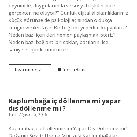
beynimde, duygularımda ve sosyal ilişkilerimde
gerçekten ne oluyor?” Günlük dijital alışkanlıklarımız
küçük görünse de psikoloji açısından oldukça
zengin veriler taşır. Bir bağlantıyı neden kopyalarız?
Neden bazı içerikleri hemen paylaşmak isteriz?
Neden bazı bağlantıları saklar, bazılarını ise
saniyeler içinde unuturuz?…
Bağlantı
Devamını okuyun
Yorum Bırak
kopyalarsam
ne
olur
?
Kaplumbağa iç döllenme mi yapar
dış döllenme mi ?
Tarih: Ağustos 5, 2026
Kaplumbağa İç Döllenme mi Yapar Dış Döllenme mi?
Doğanın Sessiz Üreme Mucizesi Kaplumbağaları