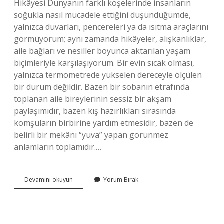
Hikâyesi Dünyanın farklı köşelerinde insanların
soğukla nasıl mücadele ettiğini düşündüğümde,
yalnızca duvarları, pencereleri ya da ısıtma araçlarını
görmüyorum; aynı zamanda hikâyeler, alışkanlıklar,
aile bağları ve nesiller boyunca aktarılan yaşam
biçimleriyle karşılaşıyorum. Bir evin sıcak olması,
yalnızca termometrede yükselen dereceyle ölçülen
bir durum değildir. Bazen bir sobanın etrafında
toplanan aile bireylerinin sessiz bir akşam
paylaşımıdır, bazen kış hazırlıkları sırasında
komşuların birbirine yardım etmesidir, bazen de
belirli bir mekânı “yuva” yapan görünmez
anlamların toplamıdır.…
Soğuk
Devamını okuyun
Yorum Bırak
bir
evi
nasıl
ısıtabilirim