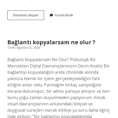
Jeolog
Devamını okuyun
Yorum Bırak
nedir
ne
iş
yapar
?
Bağlantı kopyalarsam ne olur ?
Tarih: Ağustos 6, 2026
Bağlantı Kopyalarsam Ne Olur? Psikolojik Bir
Mercekten Dijital Davranışlarımızın Derin Analizi Bir
bağlantıyı kopyaladığım anda zihnimde aslında
yalnızca teknik bir işlem gerçekleşmediğini fark
ettiğim anlar oldu. Parmağım birkaç saniyeliğine
ekrana dokunuyor, bir adres panoya alınıyor ve ben
bunu çoğu zaman düşünmeden yapıyorum. Ancak
insan davranışlarının arkasındaki bilişsel ve
duygusal süreçleri merak ettikçe şu soru daha ilginç
hale geliyor: “Bir bağlantıyı kopyaladığımda