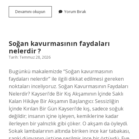
İspanyollar
Devamını okuyun
Yorum Bırak
hangi
alfabeyi
kullanır
?
Soğan kavurmasının faydaları
nelerdir ?
Tarih: Temmuz 28, 2026
Bugünkü makalemizde “Soğan kavurmasının
faydaları nelerdir” ile ilgili dikkat edilmesi gereken
noktaları inceliyoruz. Soğan Kavurmasının Faydaları
Nelerdir? Kayseri’de Bir Kış Akşamının İçinde Saklı
Kalan Hikâye Bir Akşamın Başlangıcı: Sessizliğin
İçinde Kırılan Bir Gün Kayseri’de kış, sadece soğuk
değildir; insanın içine işleyen, kemiklerine kadar
ilerleyen bir yalnızlık gibi çöker. O akşam da öyleydi.
Sokak lambalarının altında biriken ince kar tabakası,
sanki dünyanın üstüne serilmiş ince bir örtüydü. Eve