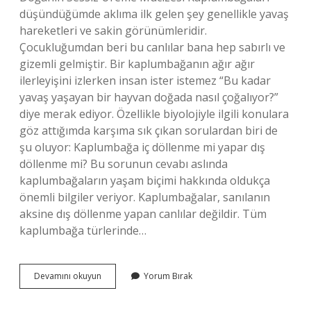
düşündüğümde aklıma ilk gelen şey genellikle yavaş
hareketleri ve sakin görünümleridir.
Çocukluğumdan beri bu canlılar bana hep sabırlı ve
gizemli gelmiştir. Bir kaplumbağanın ağır ağır
ilerleyişini izlerken insan ister istemez “Bu kadar
yavaş yaşayan bir hayvan doğada nasıl çoğalıyor?”
diye merak ediyor. Özellikle biyolojiyle ilgili konulara
göz attığımda karşıma sık çıkan sorulardan biri de
şu oluyor: Kaplumbağa iç döllenme mi yapar dış
döllenme mi? Bu sorunun cevabı aslında
kaplumbağaların yaşam biçimi hakkında oldukça
önemli bilgiler veriyor. Kaplumbağalar, sanılanın
aksine dış döllenme yapan canlılar değildir. Tüm
kaplumbağa türlerinde…
Kaplumbağa
Devamını okuyun
Yorum Bırak
iç
döllenme