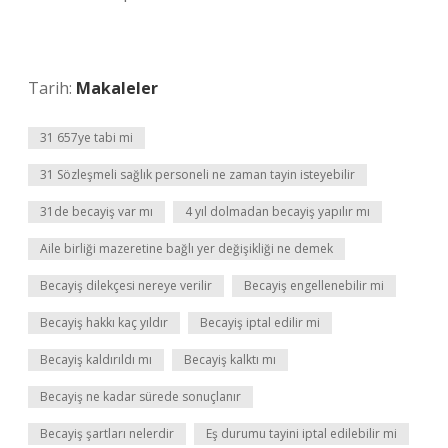
Tarih:
Makaleler
31 657ye tabi mi
31 Sözleşmeli sağlık personeli ne zaman tayin isteyebilir
31de becayiş var mı
4 yıl dolmadan becayiş yapılır mı
Aile birliği mazeretine bağlı yer değişikliği ne demek
Becayiş dilekçesi nereye verilir
Becayiş engellenebilir mi
Becayiş hakkı kaç yıldır
Becayiş iptal edilir mi
Becayiş kaldırıldı mı
Becayiş kalktı mı
Becayiş ne kadar sürede sonuçlanır
Becayiş şartları nelerdir
Eş durumu tayini iptal edilebilir mi