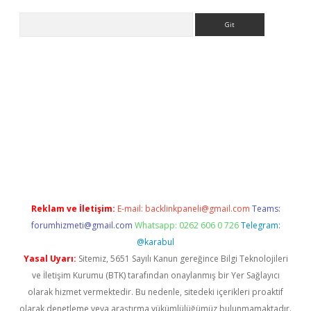
Arama
bet giriş yap
Reklam ve İletişim:
E-mail:
backlinkpaneli@gmail.com
Teams:
forumhizmeti@gmail.com
Whatsapp: 0262 606 0 726
Telegram:
@karabul
Yasal Uyarı:
Sitemiz, 5651 Sayılı Kanun gereğince Bilgi Teknolojileri
ve İletişim Kurumu (BTK) tarafından onaylanmış bir Yer Sağlayıcı
olarak hizmet vermektedir. Bu nedenle, sitedeki içerikleri proaktif
olarak denetleme veya araştırma yükümlülüğümüz bulunmamaktadır.