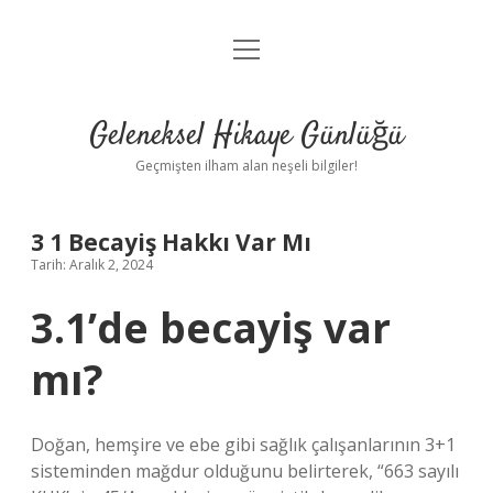
menüyü
Anasayfa
aç
Gizlilik Politikası
Geleneksel Hikaye Günlüğü
Yasal Uyarı
Geçmişten ilham alan neşeli bilgiler!
Hakkımızda
3 1 Becayiş Hakkı Var Mı
Tarih: Aralık 2, 2024
3.1’de becayiş var
mı?
Doğan, hemşire ve ebe gibi sağlık çalışanlarının 3+1
sisteminden mağdur olduğunu belirterek, “663 sayılı