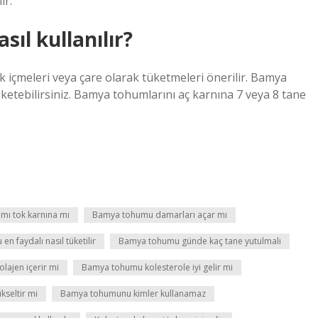
ir.
ıl kullanılır?
k içmeleri veya çare olarak tüketmeleri önerilir. Bamya
ketebilirsiniz. Bamya tohumlarını aç karnına 7 veya 8 tane
mı tok karnına mı
Bamya tohumu damarları açar mı
n faydalı nasıl tüketilir
Bamya tohumu günde kaç tane yutulmalı
ajen içerir mi
Bamya tohumu kolesterole iyi gelir mi
seltir mi
Bamya tohumunu kimler kullanamaz