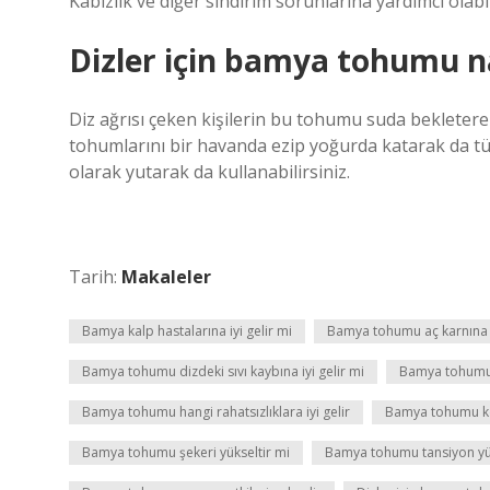
Kabızlık ve diğer sindirim sorunlarına yardımcı olabil
Dizler için bamya tohumu nas
Diz ağrısı çeken kişilerin bu tohumu suda bekletere
tohumlarını bir havanda ezip yoğurda katarak da tü
olarak yutarak da kullanabilirsiniz.
Tarih:
Makaleler
Bamya kalp hastalarına iyi gelir mi
Bamya tohumu aç karnına 
Bamya tohumu dizdeki sıvı kaybına iyi gelir mi
Bamya tohumu e
Bamya tohumu hangi rahatsızlıklara iyi gelir
Bamya tohumu kol
Bamya tohumu şekeri yükseltir mi
Bamya tohumu tansiyon yük