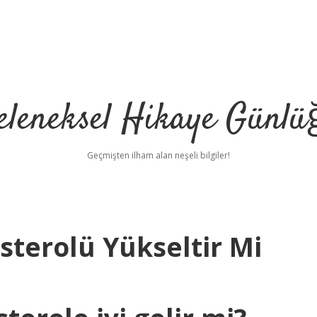
eleneksel Hikaye Günlü
Geçmişten ilham alan neşeli bilgiler!
terolü Yükseltir Mi