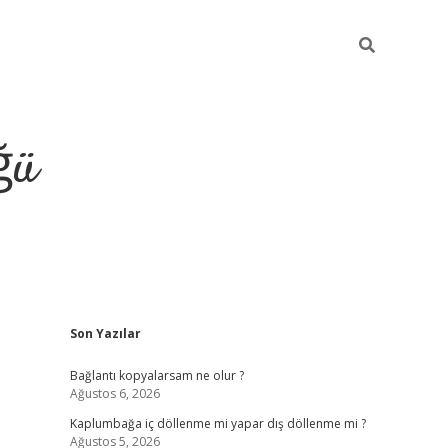
ğü
Sidebar
Son Yazılar
ilbet giriş yap
Bağlantı kopyalarsam ne olur ?
Ağustos 6, 2026
Kaplumbağa iç döllenme mi yapar dış döllenme mi ?
Ağustos 5, 2026