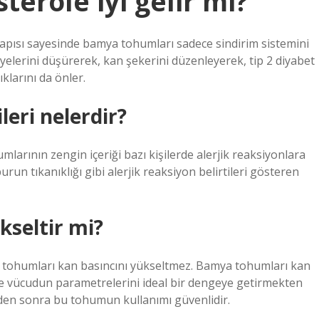
erole iyi gelir mi?
i yapısı sayesinde bamya tohumları sadece sindirim sistemini
elerini düşürerek, kan şekerini düzenleyerek, tip 2 diyabet
klarını da önler.
eri nelerdir?
umlarının zengin içeriği bazı kişilerde alerjik reaksiyonlara
urun tıkanıklığı gibi alerjik reaksiyon belirtileri gösteren
seltir mi?
 tohumları kan basıncını yükseltmez. Bamya tohumları kan
ve vücudun parametrelerini ideal bir dengeye getirmekten
den sonra bu tohumun kullanımı güvenlidir.