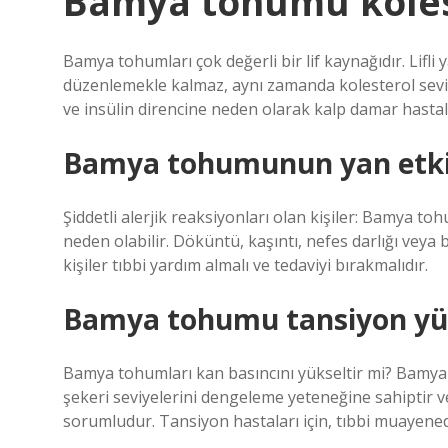
Bamya tohumu kolest
Bamya tohumları çok değerli bir lif kaynağıdır. Lifl
düzenlemekle kalmaz, aynı zamanda kolesterol seviy
ve insülin direncine neden olarak kalp damar hastalı
Bamya tohumunun yan etkil
Şiddetli alerjik reaksiyonları olan kişiler: Bamya toh
neden olabilir. Döküntü, kaşıntı, nefes darlığı veya b
kişiler tıbbi yardım almalı ve tedaviyi bırakmalıdır.
Bamya tohumu tansiyon yük
Bamya tohumları kan basıncını yükseltir mi? Bamya
şekeri seviyelerini dengeleme yeteneğine sahiptir 
sorumludur. Tansiyon hastaları için, tıbbi muayene