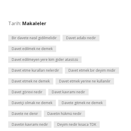
Tarih:
Makaleler
Bir davete nasıl gidilmelidir
Davet adabı nedir
Davet edilmek ne demek
Davet edilmeyen yere kim gider atasözü
Davet etme kuralları nelerdir
Davet etmek bir deyim midir
Davet etmek ne demek
Davet etmek yerine ne kullanılır
Davet görevi nedir
Davet kavramı nedir
Davetçi olmak ne demek
Davete gitmek ne demek
Davete ne denir
Davetin hükmü nedir
Davetin kavramı nedir
Deyim nedir kısaca TDK