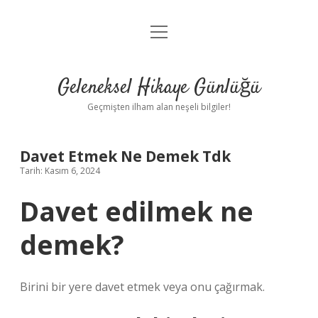
menüyü
Anasayfa
aç
Gizlilik Politikası
Geleneksel Hikaye Günlüğü
Yasal Uyarı
Geçmişten ilham alan neşeli bilgiler!
Hakkımızda
Davet Etmek Ne Demek Tdk
Tarih: Kasım 6, 2024
Davet edilmek ne
demek?
Birini bir yere davet etmek veya onu çağırmak.