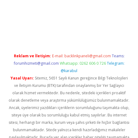
ilbet giriş yap
Reklam ve İletişim:
E-mail:
backlinkpaneli@gmail.com
Teams:
forumhizmeti@gmail.com
Whatsapp: 0262 606 0 726
Telegram:
@karabul
Yasal Uyarı:
Sitemiz, 5651 Sayılı Kanun gereğince Bilgi Teknolojileri
ve İletişim Kurumu (BTK) tarafından onaylanmış bir Yer Sağlayıcı
olarak hizmet vermektedir. Bu nedenle, sitedeki içerikleri proaktif
olarak denetleme veya araştırma yükümlülüğümüz bulunmamaktadır.
Ancak, üyelerimiz yazdıkları içeriklerin sorumluluğunu taşımakta olup,
siteye üye olarak bu sorumluluğu kabul etmiş sayılırlar. Bu internet
sitesi, herhangi bir marka, kurum veya şahıs şirketi ile hiçbir bağlantısı
bulunmamaktadır. Sitede yalnızca kendi hazırladığımız makaleler
paylaşılmaktadır. Burada yer alan içerikler haber niteliği taşımamakta