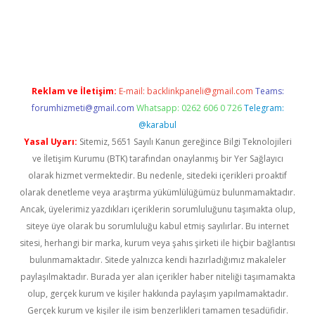
riş yap
Reklam ve İletişim:
E-mail:
backlinkpaneli@gmail.com
Teams:
forumhizmeti@gmail.com
Whatsapp: 0262 606 0 726
Telegram:
@karabul
Yasal Uyarı:
Sitemiz, 5651 Sayılı Kanun gereğince Bilgi Teknolojileri
ve İletişim Kurumu (BTK) tarafından onaylanmış bir Yer Sağlayıcı
olarak hizmet vermektedir. Bu nedenle, sitedeki içerikleri proaktif
olarak denetleme veya araştırma yükümlülüğümüz bulunmamaktadır.
Ancak, üyelerimiz yazdıkları içeriklerin sorumluluğunu taşımakta olup,
siteye üye olarak bu sorumluluğu kabul etmiş sayılırlar. Bu internet
sitesi, herhangi bir marka, kurum veya şahıs şirketi ile hiçbir bağlantısı
bulunmamaktadır. Sitede yalnızca kendi hazırladığımız makaleler
paylaşılmaktadır. Burada yer alan içerikler haber niteliği taşımamakta
olup, gerçek kurum ve kişiler hakkında paylaşım yapılmamaktadır.
Gerçek kurum ve kişiler ile isim benzerlikleri tamamen tesadüfidir.