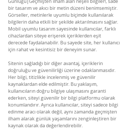
Günlüğü|Geçmişten ilham alan neşeli bilgiler!, sade
bir tasarım ve akıcı bir metin düzeni benimsemiştir.
Görseller, metinlerle uyumlu biçimde kullanılarak
bilgilerin daha etkili bir şekilde aktarılmasını sağlar.
Mobil uyumlu tasarım sayesinde kullanıcılar, farklı
cihazlardan siteye erişerek içeriklerden eşit
derecede faydalanabilir. Bu sayede site, her kullanıcı
için rahat ve kesintisiz bir deneyim sunar.
Sitenin sağladığı bir diğer avantaj, içeriklerin
doğruluğu ve güvenilirliği üzerine odaklanmasıdır.
Her bilgi, titizlikle incelenmiş ve güvenilir
kaynaklardan elde edilmiştir. Bu yaklaşım,
kullanıcıların doğru bilgiye ulaşmasını garanti
ederken, siteyi güvenilir bir bilgi platformu olarak
konumlandırır. Ayrıca kullanıcılar, siteyi sadece bilgi
edinme aracı olarak değil, aynı zamanda geçmişten
ilham alarak günlük yaşamlarını zenginleştiren bir
kaynak olarak da değerlendirebilir.