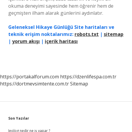
okuma deneyimi sayesinde hem öğrenir hem de
geçmişten ilham alarak günlerini aydınlatır.
Geleneksel Hikaye Günlüğü Site haritaları ve
teknik erişim noktalarımız:
robots.txt
|
sitemap
|
yorum akışı
|
içerik haritası
https://portakalforum.com
https://dzenlifespa.com.tr
https://dortmevsimtente.com.tr
Sitemap
Sidebar
Son Yazılar
Jeolog nedir ne iş yapar ?