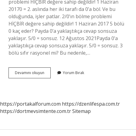
problemi HİÇBİR değere sahip değildir! 1 Haziran
20170 = 2. aslında her iki tarafı da 0’a böl. Ve bu
olduğunda, işler patlar. 2/0’ın bölme problemi
HİÇBİR değere sahip değildir! 1 Haziran 2017 5 bölü
0 kaç eder? Payda 0’a yaklaştıkça cevap sonsuza
yaklaşır. 5/0 = sonsuz. 12 Ağustos 2021Payda 0’a
yaklaştıkça cevap sonsuza yaklaşır. 5/0 = sonsuz. 3
bölü sıfır rasyonel mi? Bu nedenle,…
3
Devamını okuyun
Yorum Bırak
Bölü
0
Kaç
Yapar
https://portakalforum.com
https://dzenlifespa.com.tr
https://dortmevsimtente.com.tr
Sitemap