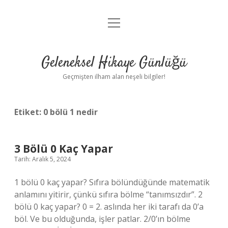
menüyü
Anasayfa
aç
Gizlilik Politikası
Geleneksel Hikaye Günlüğü
Yasal Uyarı
Geçmişten ilham alan neşeli bilgiler!
Hakkımızda
Etiket:
0 bölü 1 nedir
3 Bölü 0 Kaç Yapar
Tarih: Aralık 5, 2024
1 bölü 0 kaç yapar? Sıfıra bölündüğünde matematik
anlamını yitirir, çünkü sıfıra bölme “tanımsızdır”. 2
bölü 0 kaç yapar? 0 = 2. aslında her iki tarafı da 0’a
böl. Ve bu olduğunda, işler patlar. 2/0’ın bölme