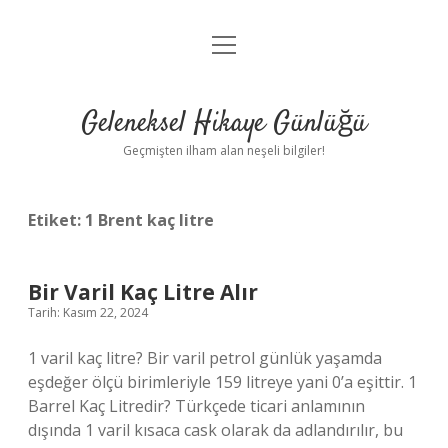
menüyü
Anasayfa
aç
Gizlilik Politikası
Geleneksel Hikaye Günlüğü
Yasal Uyarı
Geçmişten ilham alan neşeli bilgiler!
Hakkımızda
Etiket:
1 Brent kaç litre
Bir Varil Kaç Litre Alır
Tarih: Kasım 22, 2024
1 varil kaç litre? Bir varil petrol günlük yaşamda
eşdeğer ölçü birimleriyle 159 litreye yani 0’a eşittir. 1
Barrel Kaç Litredir? Türkçede ticari anlamının
dışında 1 varil kısaca cask olarak da adlandırılır, bu