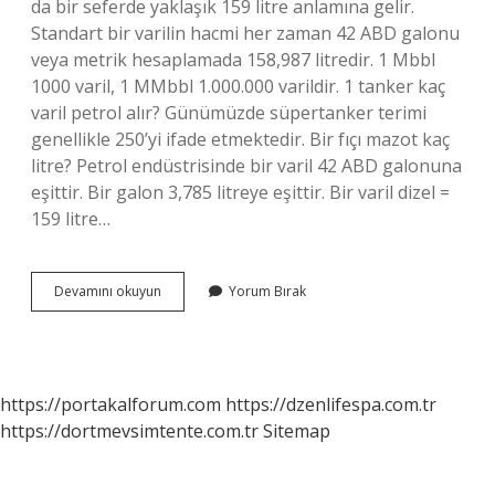
da bir seferde yaklaşık 159 litre anlamına gelir.
Standart bir varilin hacmi her zaman 42 ABD galonu
veya metrik hesaplamada 158,987 litredir. 1 Mbbl
1000 varil, 1 MMbbl 1.000.000 varildir. 1 tanker kaç
varil petrol alır? Günümüzde süpertanker terimi
genellikle 250’yi ifade etmektedir. Bir fıçı mazot kaç
litre? Petrol endüstrisinde bir varil 42 ABD galonuna
eşittir. Bir galon 3,785 litreye eşittir. Bir varil dizel =
159 litre…
Bir
Devamını okuyun
Yorum Bırak
Varil
Kaç
Litre
Alır
https://portakalforum.com
https://dzenlifespa.com.tr
https://dortmevsimtente.com.tr
Sitemap