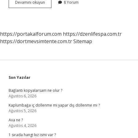
Osmanlının
Devamını okuyun
8 Yorum
Ilk
Toprak
Kaybı
Hangi
Savaşla
https://portakalforum.com
https://dzenlifespa.com.tr
Olmuştur
https://dortmevsimtente.com.tr
Sitemap
Sidebar
Son Yazılar
Bağlantı kopyalarsam ne olur ?
Ağustos 6, 2026
Kaplumbağa iç döllenme mi yapar dış döllenme mi ?
Ağustos 5, 2026
Ava ne ?
Ağustos 4, 2026
1 sırada hangi kız ismi var ?