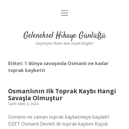
menüyü
Anasayfa
aç
Gizlilik Politikası
Geleneksel Hikaye Günlüğü
Yasal Uyarı
Geçmişten ilham alan neşeli bilgiler!
Hakkımızda
Etiket:
1 dünya savaşında Osmanlı ne kadar
toprak kaybetti
Osmanlının Ilk Toprak Kaybı Hangi
Savaşla Olmuştur
Tarih: Ekim 3, 2024
Osmanlı ne zaman toprak kaybetmeye başladı?
ÖZET Osmanlı Devleti ilk toprak kaybını Küçük