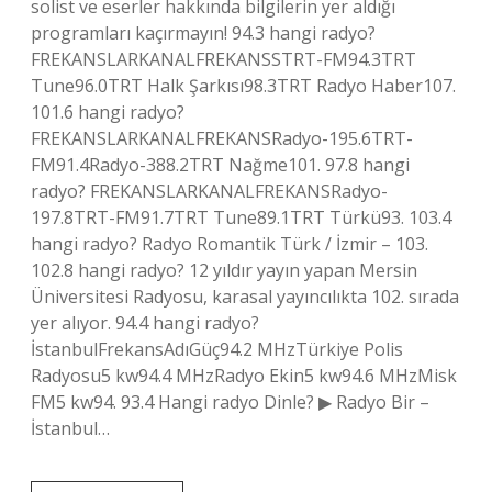
solist ve eserler hakkında bilgilerin yer aldığı
programları kaçırmayın! 94.3 hangi radyo?
FREKANSLARKANALFREKANSSTRT-FM94.3TRT
Tune96.0TRT Halk Şarkısı98.3TRT Radyo Haber107.
101.6 hangi radyo?
FREKANSLARKANALFREKANSRadyo-195.6TRT-
FM91.4Radyo-388.2TRT Nağme101. 97.8 hangi
radyo? FREKANSLARKANALFREKANSRadyo-
197.8TRT-FM91.7TRT Tune89.1TRT Türkü93. 103.4
hangi radyo? Radyo Romantik Türk / İzmir – 103.
102.8 hangi radyo? 12 yıldır yayın yapan Mersin
Üniversitesi Radyosu, karasal yayıncılıkta 102. sırada
yer alıyor. 94.4 hangi radyo?
İstanbulFrekansAdıGüç94.2 MHzTürkiye Polis
Radyosu5 kw94.4 MHzRadyo Ekin5 kw94.6 MHzMisk
FM5 kw94. 93.4 Hangi radyo Dinle? ▶ Radyo Bir –
İstanbul…