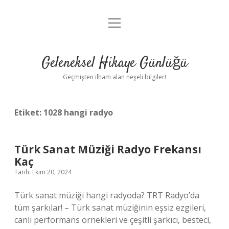
menüyü
Anasayfa
aç
Gizlilik Politikası
Geleneksel Hikaye Günlüğü
Yasal Uyarı
Geçmişten ilham alan neşeli bilgiler!
Hakkımızda
Etiket:
1028 hangi radyo
Türk Sanat Müziği Radyo Frekansı
Kaç
Tarih: Ekim 20, 2024
Türk sanat müziği hangi radyoda? TRT Radyo’da
tüm şarkılar! – Türk sanat müziğinin eşsiz ezgileri,
canlı performans örnekleri ve çeşitli şarkıcı, besteci,