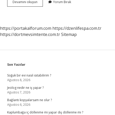
Türk
Devamını okuyun
Yorum Bırak
Sanat
Müziği
Radyo
Frekansı
Kaç
https://portakalforum.com
https://dzenlifespa.com.tr
https://dortmevsimtente.com.tr
Sitemap
Sidebar
Son Yazılar
Soğuk bir evi nasıl ısıtabilirim ?
Ağustos 8, 2026
Jeolog nedir ne iş yapar ?
Ağustos 7, 2026
Bağlantı kopyalarsam ne olur ?
Ağustos 6, 2026
Kaplumbağa iç döllenme mi yapar dış döllenme mi ?