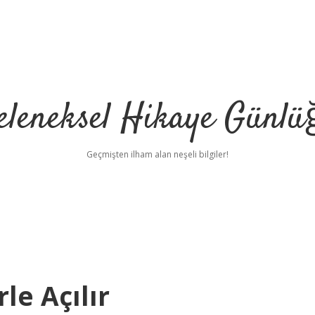
eleneksel Hikaye Günlü
Geçmişten ilham alan neşeli bilgiler!
le Açılır