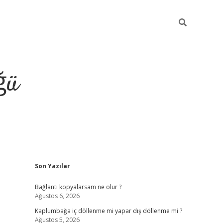
ğü
Sidebar
Son Yazılar
ilbet giriş y
Bağlantı kopyalarsam ne olur ?
Ağustos 6, 2026
Kaplumbağa iç döllenme mi yapar dış döllenme mi ?
Ağustos 5, 2026