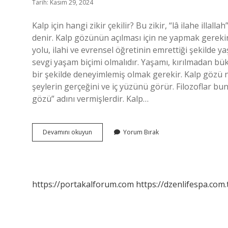
Tarih: Kasım 29, 2024
Kalp için hangi zikir çekilir? Bu zikir, “lâ ilahe illallah
denir. Kalp gözünün açılması için ne yapmak gerek
yolu, ilahi ve evrensel öğretinin emrettiği şekilde
sevgi yaşam biçimi olmalıdır. Yaşamı, kırılmadan 
bir şekilde deneyimlemiş olmak gerekir. Kalp gözü n
şeylerin gerçeğini ve iç yüzünü görür. Filozoflar buna
gözü” adını vermişlerdir. Kalp…
Kalp
Devamını okuyun
Yorum Bırak
Gözü
Hangi
Zikirle
Açılır
https://portakalforum.com
https://dzenlifespa.com.