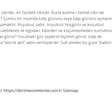
” zikridir, en faziletli zikirdir. Buna kelime-i tevhid zikri de
ir? Çünkü bir insanda kalp gözünü veya kalp gözünü açmanı
 yaşamaktır. Koşulsuz sabır, koşulsuz hoşgörü ve koşulsuz
bükülebilecek ve egodan, kibirden ve küçümsemeden kurtulmu
e görür? Vücuttaki göz şeylerin biçimini görür; kalp de
 “teorik akıl” adını vermişlerdir. Sufi alimler bu güce “kalbin
tr
https://dortmevsimtente.com.tr
Sitemap