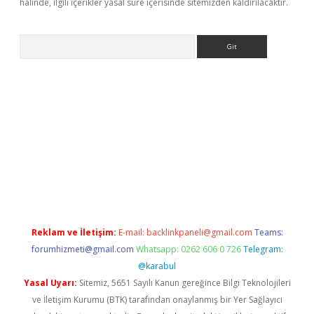
halinde, ilgili içerikler yasal süre içerisinde sitemizden kaldırılacaktır.
Arama
riş yap
Reklam ve İletişim:
E-mail:
backlinkpaneli@gmail.com
Teams:
forumhizmeti@gmail.com
Whatsapp: 0262 606 0 726
Telegram:
@karabul
Yasal Uyarı:
Sitemiz, 5651 Sayılı Kanun gereğince Bilgi Teknolojileri
ve İletişim Kurumu (BTK) tarafından onaylanmış bir Yer Sağlayıcı