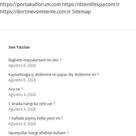
https://portakalforum.com
https://dzenlifespa.com.tr
https://dortmevsimtente.com.tr
Sitemap
Sidebar
Son Yazılar
Bağlantı kopyalarsam ne olur ?
Ağustos 6, 2026
Kaplumbağa iç döllenme mi yapar dış döllenme mi ?
Ağustos 5, 2026
Ava ne ?
Ağustos 4, 2026
1 sırada hangi kız ismi var ?
Ağustos 3, 2026
1 haftalık pişmiş köfte yenir mi ?
Ağustos 3, 2026
İspanyollar hangi alfabeyi kullanır ?