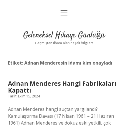
menüyü
Anasayfa
aç
Gizlilik Politikası
Geleneksel Hikaye Günlüğü
Yasal Uyarı
Geçmişten ilham alan neşeli bilgiler!
Hakkımızda
Etiket:
Adnan Menderesin idamı kim onayladı
Adnan Menderes Hangi Fabrikaları
Kapattı
Tarih: Ekim 15, 2024
Adnan Menderes hangi suçtan yargılandı?
Kamulaştırma Davası (17 Nisan 1961 – 21 Haziran
1961) Adnan Menderes ve dokuz eski yetkili, çok