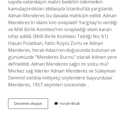
sayıda vatandaşın malını bedelini ödemeden
kamulaştırdıkları iddiasıyla İstanbul’da yargılandı.
Adnan Menderes bu davada mahkûm edildi. Adnan
Menderes’in idamı kim onayladı? Yargıtay’ın verdiği
ve Milli Birlik Komitesi’nin onayladığı idam kararı
infaz edildi. (Milli Birlik Komitesi Tebliği No: 61)
Hasan Polatkan, Fatin Rüştü Zorlu ve Adnan
Menderes, İmralı Adası’nın doğusunda bulunan ve
günümüzde “Menderes Burnu” olarak bilinen yere
defnedildi. Adnan Menderes sağcı mı solcu mu?
Merkez sağ liderler Adnan Menderes ve Süleyman
Demirel sıklıkla milliyetçi söylemlere başvurdular.
Menderes, 1957 seçimleri öncesinde…
Adnan
Devamını okuyun
Yorum Bırak
Menderes
Hangi
Fabrikaları
Kapattı