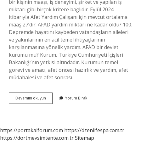
bir kişinin maaşı, iş deneyimi, şirket ve yapılan iş
miktarı gibi birçok kritere bağlıdır. Eylül 2024
itibarıyla Afet Yardım Çalışanı için mevcut ortalama
maaş 27’dir. AFAD yardım miktarı ne kadar oldu? 100.
Depremde hayatını kaybeden vatandaşların aileleri
ve yakınlarının en acil temel ihtiyaçlarının
karşılanmasına yönelik yardım. AFAD bir devlet
kurumu mu? Kurum, Türkiye Cumhuriyeti İçişleri
Bakanlığı’nın yetkisi altındadır. Kurumun temel
görevi ve amacı, afet öncesi hazırlık ve yardım, afet
müdahalesi ve afet sonrası…
Afad
Devamını okuyun
Yorum Bırak
Para
Aliyor
Mu
https://portakalforum.com
https://dzenlifespa.com.tr
https://dortmevsimtente.com.tr
Sitemap