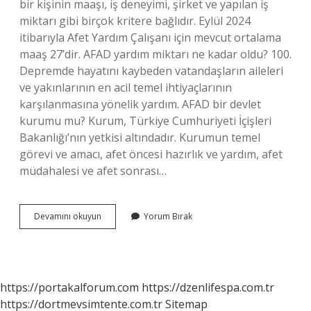
bir kişinin maaşı, iş deneyimi, şirket ve yapılan iş
miktarı gibi birçok kritere bağlıdır. Eylül 2024
itibarıyla Afet Yardım Çalışanı için mevcut ortalama
maaş 27’dir. AFAD yardım miktarı ne kadar oldu? 100.
Depremde hayatını kaybeden vatandaşların aileleri
ve yakınlarının en acil temel ihtiyaçlarının
karşılanmasına yönelik yardım. AFAD bir devlet
kurumu mu? Kurum, Türkiye Cumhuriyeti İçişleri
Bakanlığı’nın yetkisi altındadır. Kurumun temel
görevi ve amacı, afet öncesi hazırlık ve yardım, afet
müdahalesi ve afet sonrası…
Afad
Devamını okuyun
Yorum Bırak
Para
Aliyor
Mu
https://portakalforum.com
https://dzenlifespa.com.tr
https://dortmevsimtente.com.tr
Sitemap