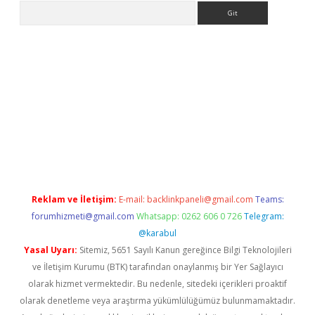
Arama
iş yap
Reklam ve İletişim:
E-mail:
backlinkpaneli@gmail.com
Teams:
forumhizmeti@gmail.com
Whatsapp: 0262 606 0 726
Telegram:
@karabul
Yasal Uyarı:
Sitemiz, 5651 Sayılı Kanun gereğince Bilgi Teknolojileri
ve İletişim Kurumu (BTK) tarafından onaylanmış bir Yer Sağlayıcı
olarak hizmet vermektedir. Bu nedenle, sitedeki içerikleri proaktif
olarak denetleme veya araştırma yükümlülüğümüz bulunmamaktadır.