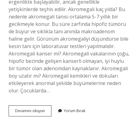
ergenlikte başlayabilir, ancak genellikle
yetişkinlerde teşhis edilir. Akromegali kaç yılda? Bu
nedenle akromegali tanısı ortalama 5-7 yıllık bir
gecikmeyle konur. Bu süre zarfında hipofiz tümörü
de büyür ve sıklıkla tanı anında makroadenom
haline gelir. Görünüm akromegaliyi düşündürse bile
kesin tanı için laboratuvar testleri yapılmalıdır.
Akromegali kanser mi? Akromegali vakalarının çoğu,
hipofiz bezinde gelişen kanserli olmayan, iyi huylu
bir tümör olan adenomdan kaynaklanır. Akromegali
boy uzatır mı? Akromegali kemikleri ve dokuları
etkileyerek anormal şekilde büyümelerine neden
olur. Çocuklarda…
Akromegali
Devamını okuyun
Yorum Bırak
Tekrarlar
Mi