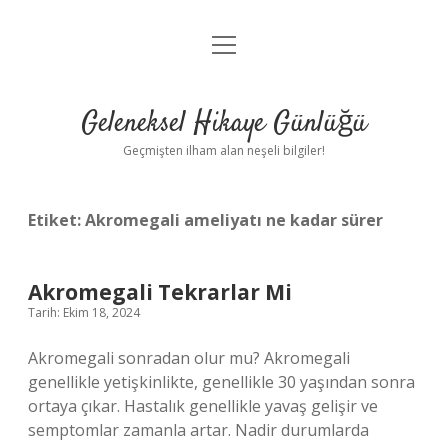
menüyü
Anasayfa
aç
Gizlilik Politikası
Geleneksel Hikaye Günlüğü
Yasal Uyarı
Geçmişten ilham alan neşeli bilgiler!
Hakkımızda
Etiket:
Akromegali ameliyatı ne kadar sürer
Akromegali Tekrarlar Mi
Tarih: Ekim 18, 2024
Akromegali sonradan olur mu? Akromegali
genellikle yetişkinlikte, genellikle 30 yaşından sonra
ortaya çıkar. Hastalık genellikle yavaş gelişir ve
semptomlar zamanla artar. Nadir durumlarda