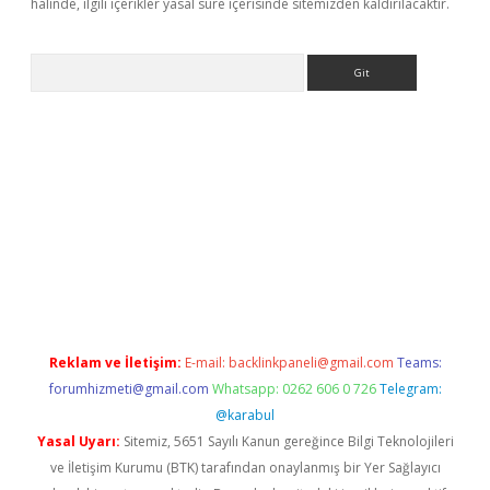
halinde, ilgili içerikler yasal süre içerisinde sitemizden kaldırılacaktır.
Arama
t giriş yap
Reklam ve İletişim:
E-mail:
backlinkpaneli@gmail.com
Teams:
forumhizmeti@gmail.com
Whatsapp: 0262 606 0 726
Telegram:
@karabul
Yasal Uyarı:
Sitemiz, 5651 Sayılı Kanun gereğince Bilgi Teknolojileri
ve İletişim Kurumu (BTK) tarafından onaylanmış bir Yer Sağlayıcı