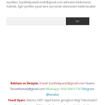
içerikleri,
backlinkpanelicomtr@gmail.com
adresine bildirmeniz
halinde, ilgili içerikler yasal süre içerisinde sitemizden kaldırılacaktır.
Arama
t giriş yap
Reklam ve İletişim:
E-mail:
backlinkpaneli@gmail.com
Teams:
forumhizmeti@gmail.com
Whatsapp: 0262 606 0 726
Telegram:
@karabul
Yasal Uyarı:
Sitemiz, 5651 Sayılı Kanun gereğince Bilgi Teknolojileri