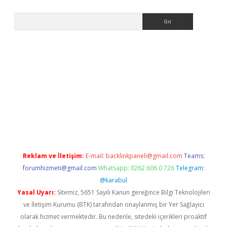
Arama
giriş yap
Reklam ve İletişim:
E-mail:
backlinkpaneli@gmail.com
Teams:
forumhizmeti@gmail.com
Whatsapp: 0262 606 0 726
Telegram:
@karabul
Yasal Uyarı:
Sitemiz, 5651 Sayılı Kanun gereğince Bilgi Teknolojileri
ve İletişim Kurumu (BTK) tarafından onaylanmış bir Yer Sağlayıcı
olarak hizmet vermektedir. Bu nedenle, sitedeki içerikleri proaktif