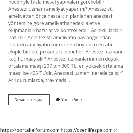
nedeniyle fazla mesai yapmaları gerekebilir.
Anestezi uzmanı ameliyat yapar mı? Anestezist,
ameliyattan önce hasta için planlanan anestezi
yöntemine göre ameliyathanedeki alet ve
ekipmanları hazırlar ve kontrol eder. Gerekli ilaçları
hazırlar. Anestezist, ameliyatın başlangıcından
itibaren ameliyatın tüm süresi boyunca cerrahi
ekiple birlikte prosedürü denetler. Anestezi uzmanı
kaç TL maaş alır? Anestezi uzmanlarının en düşük
ortalama maaşı 207 bin 300 TL, en yüksek ortalama
maaşı ise 425 TL’dir. Anestezi uzmanı nerede çalışır?
Acil durumlarda, travmada…
Anestezi
Devamını okuyun
Yorum Bırak
Uzmanları
Nasıl
Çalışır
https://portakalforum.com
https://dzenlifespa.com.tr