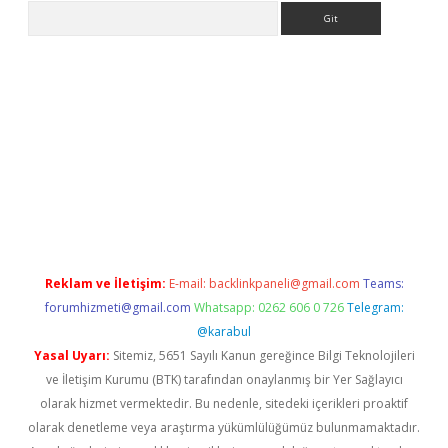
Arama
t giriş yap
Reklam ve İletişim:
E-mail:
backlinkpaneli@gmail.com
Teams:
forumhizmeti@gmail.com
Whatsapp: 0262 606 0 726
Telegram:
@karabul
Yasal Uyarı:
Sitemiz, 5651 Sayılı Kanun gereğince Bilgi Teknolojileri
ve İletişim Kurumu (BTK) tarafından onaylanmış bir Yer Sağlayıcı
olarak hizmet vermektedir. Bu nedenle, sitedeki içerikleri proaktif
olarak denetleme veya araştırma yükümlülüğümüz bulunmamaktadır.