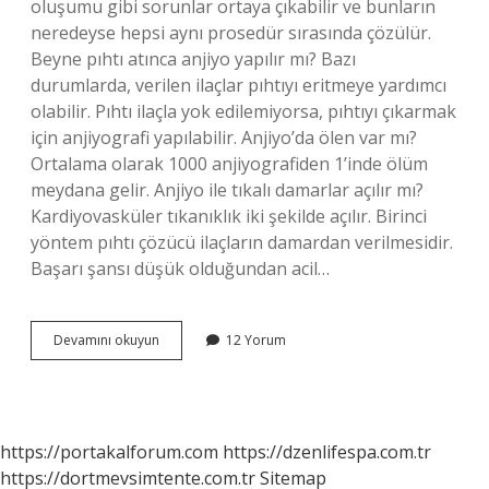
oluşumu gibi sorunlar ortaya çıkabilir ve bunların
neredeyse hepsi aynı prosedür sırasında çözülür.
Beyne pıhtı atınca anjiyo yapılır mı? Bazı
durumlarda, verilen ilaçlar pıhtıyı eritmeye yardımcı
olabilir. Pıhtı ilaçla yok edilemiyorsa, pıhtıyı çıkarmak
için anjiyografi yapılabilir. Anjiyo’da ölen var mı?
Ortalama olarak 1000 anjiyografiden 1’inde ölüm
meydana gelir. Anjiyo ile tıkalı damarlar açılır mı?
Kardiyovasküler tıkanıklık iki şekilde açılır. Birinci
yöntem pıhtı çözücü ilaçların damardan verilmesidir.
Başarı şansı düşük olduğundan acil…
Anjiyo
Devamını okuyun
12 Yorum
Olurken
Pıhtı
Atar
Mı
https://portakalforum.com
https://dzenlifespa.com.tr
https://dortmevsimtente.com.tr
Sitemap