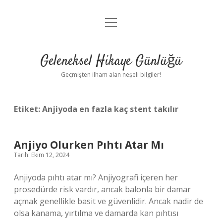
menüyü
Anasayfa
aç
Gizlilik Politikası
Geleneksel Hikaye Günlüğü
Yasal Uyarı
Geçmişten ilham alan neşeli bilgiler!
Hakkımızda
Etiket:
Anjiyoda en fazla kaç stent takılır
Anjiyo Olurken Pıhtı Atar Mı
Tarih: Ekim 12, 2024
Anjiyoda pıhtı atar mı? Anjiyografi içeren her
prosedürde risk vardır, ancak balonla bir damar
açmak genellikle basit ve güvenlidir. Ancak nadir de
olsa kanama, yırtılma ve damarda kan pıhtısı