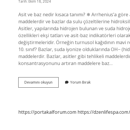
Tarih: Ekim 18, 2024
Asit ve baz nedir kısaca tanımı? ❄ Arrhenius’a göre a
maddelerdir ve bazlar da sulu çözeltilerine hidroksil 
Asitler, yapılarında hidrojen bulunan ve suda hidroj
özellikleri ekşi tatları ve asit-baz indikatörleri ola
değiştirmeleridir. Örneğin turnusol kağıdının mavi 
10. sınıf? Bazlar, suda iyonize olduklarında OH− (hidr
maddelerdir. Bazlar, asitler gibi tehlikeli maddelerd
konsantrasyonunu artıran maddelere baz…
Asit
Devamını okuyun
Yorum Bırak
Ve
Baz
Nedir
10
Sınıf
https://portakalforum.com
https://dzenlifespa.com.