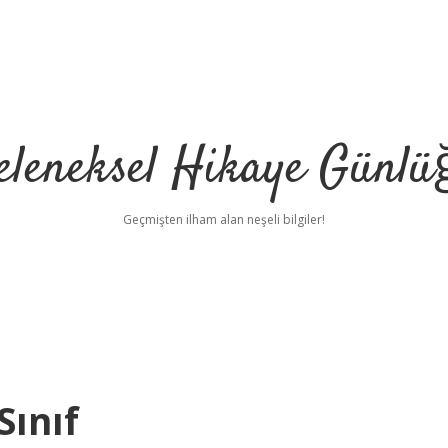
eleneksel Hikaye Günlü
Geçmişten ilham alan neşeli bilgiler!
Sınıf