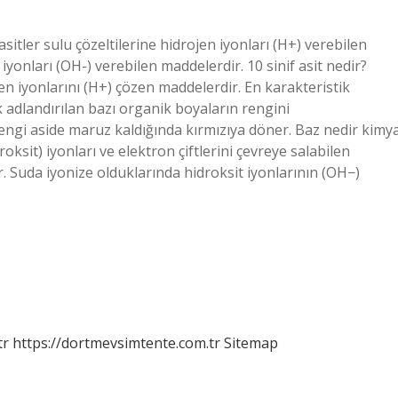
sitler sulu çözeltilerine hidrojen iyonları (H+) verebilen
iyonları (OH-) verebilen maddelerdir. 10 sinif asit nedir?
en iyonlarını (H+) çözen maddelerdir. En karakteristik
rak adlandırılan bazı organik boyaların rengini
rengi aside maruz kaldığında kırmızıya döner. Baz nedir kimy
oksit) iyonları ve elektron çiftlerini çevreye salabilen
ir. Suda iyonize olduklarında hidroksit iyonlarının (OH−)
tr
https://dortmevsimtente.com.tr
Sitemap