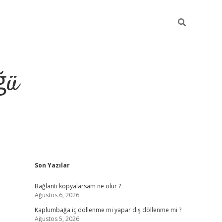
ğü
Sidebar
Son Yazılar
ilbet giriş ya
Bağlantı kopyalarsam ne olur ?
Ağustos 6, 2026
Kaplumbağa iç döllenme mi yapar dış döllenme mi ?
Ağustos 5, 2026