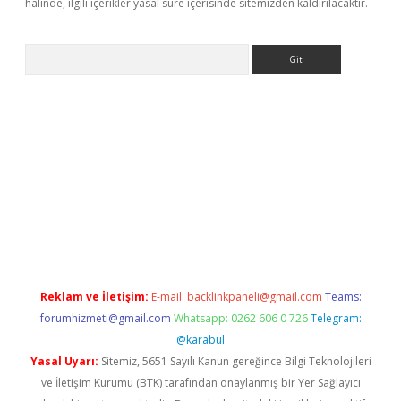
halinde, ilgili içerikler yasal süre içerisinde sitemizden kaldırılacaktır.
Arama
t giriş yap
Reklam ve İletişim:
E-mail:
backlinkpaneli@gmail.com
Teams:
forumhizmeti@gmail.com
Whatsapp: 0262 606 0 726
Telegram:
@karabul
Yasal Uyarı:
Sitemiz, 5651 Sayılı Kanun gereğince Bilgi Teknolojileri
ve İletişim Kurumu (BTK) tarafından onaylanmış bir Yer Sağlayıcı