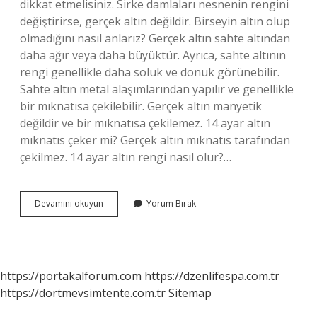
dikkat etmelisiniz. Sirke damlaları nesnenin rengini
değiştirirse, gerçek altın değildir. Birseyin altın olup
olmadığını nasıl anlarız? Gerçek altın sahte altından
daha ağır veya daha büyüktür. Ayrıca, sahte altının
rengi genellikle daha soluk ve donuk görünebilir.
Sahte altın metal alaşımlarından yapılır ve genellikle
bir mıknatısa çekilebilir. Gerçek altın manyetik
değildir ve bir mıknatısa çekilemez. 14 ayar altın
mıknatıs çeker mi? Gerçek altın mıknatıs tarafından
çekilmez. 14 ayar altın rengi nasıl olur?…
Gerçek
Devamını okuyun
Yorum Bırak
14
Ayar
Altın
Nasıl
Anlaşılır
https://portakalforum.com
https://dzenlifespa.com.tr
https://dortmevsimtente.com.tr
Sitemap