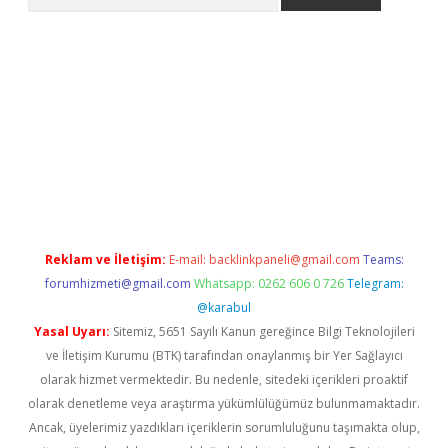
et giriş yap
Reklam ve İletişim:
E-mail:
backlinkpaneli@gmail.com
Teams:
forumhizmeti@gmail.com
Whatsapp: 0262 606 0 726
Telegram:
@karabul
Yasal Uyarı:
Sitemiz, 5651 Sayılı Kanun gereğince Bilgi Teknolojileri
ve İletişim Kurumu (BTK) tarafından onaylanmış bir Yer Sağlayıcı
olarak hizmet vermektedir. Bu nedenle, sitedeki içerikleri proaktif
olarak denetleme veya araştırma yükümlülüğümüz bulunmamaktadır.
Ancak, üyelerimiz yazdıkları içeriklerin sorumluluğunu taşımakta olup,