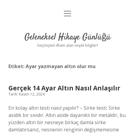
menüyü
Anasayfa
aç
Gizlilik Politikası
Geleneksel Hikaye Günlüğü
Yasal Uyarı
Geçmişten ilham alan neşeli bilgiler!
Hakkımızda
Etiket:
Ayar yazmayan altın olur mu
Gerçek 14 Ayar Altın Nasıl Anlaşılır
Tarih: Kasım 12, 2024
En kolay altın testi nasıl yapılır? – Sirke testi: Sirke
asidik bir sıvıdır. Altın aside dayanıklı bir metaldir, bu
yüzden altın bir nesneye birkaç damla sirke
damlatırsanız, nesnenin renginin değişmemesine