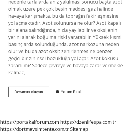
nedenle tarlalarda anız yakılması sonucu başta azot
olmak üzere pek çok besin maddesi gaz halinde
havaya karışmakta, bu da toprağın fakirleşmesine
yol açmaktadır. Azot solunursa ne olur? Azot kapalı
bir alana salındığında, hızla yayılabilir ve oksijenin
yerini alarak boğulma riski yaratabilir. Yüksek kısmi
basınçlarda solunduğunda, azot narkozuna neden
olur ve bu da azot oksit zehirlenmesine benzer
geçici bir zihinsel bozukluğa yol açar. Azot kokusu
zararlı mı? Sadece çevreye ve havaya zarar vermekle
kalmaz,…
Azot
Devamını okuyun
Yorum Bırak
Çevreye
Zarar
Verir
Mi
https://portakalforum.com
https://dzenlifespa.com.tr
https://dortmevsimtente.com.tr
Sitemap