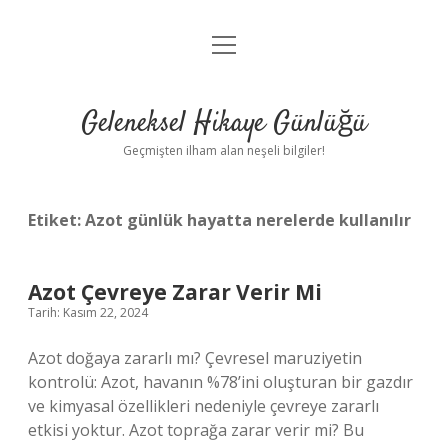
menüyü
Anasayfa
aç
Gizlilik Politikası
Geleneksel Hikaye Günlüğü
Yasal Uyarı
Geçmişten ilham alan neşeli bilgiler!
Hakkımızda
Etiket:
Azot günlük hayatta nerelerde kullanılır
Azot Çevreye Zarar Verir Mi
Tarih: Kasım 22, 2024
Azot doğaya zararlı mı? Çevresel maruziyetin
kontrolü: Azot, havanın %78’ini oluşturan bir gazdır
ve kimyasal özellikleri nedeniyle çevreye zararlı
etkisi yoktur. Azot toprağa zarar verir mi? Bu