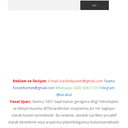
Arama
t giriş yap
Reklam ve İletişim:
E-mail:
backlinkpaneli@gmail.com
Teams:
forumhizmeti@gmail.com
Whatsapp: 0262 606 0 726
Telegram:
@karabul
Yasal Uyarı:
Sitemiz, 5651 Sayılı Kanun gereğince Bilgi Teknolojileri
ve İletişim Kurumu (BTK) tarafından onaylanmış bir Yer Sağlayıcı
olarak hizmet vermektedir. Bu nedenle, sitedeki içerikleri proaktif
olarak denetleme veya araştırma yükümlülüğümüz bulunmamaktadır.