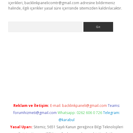
içerikleri,
backlinkpanelicomtr@gmail.com
adresine bildirmeniz
halinde, ilgili içerikler yasal süre içerisinde sitemizden kaldırılacaktır.
Arama
t giriş yap
Reklam ve İletişim:
E-mail:
backlinkpaneli@gmail.com
Teams:
forumhizmeti@gmail.com
Whatsapp: 0262 606 0 726
Telegram:
@karabul
Yasal Uyarı:
Sitemiz, 5651 Sayılı Kanun gereğince Bilgi Teknolojileri