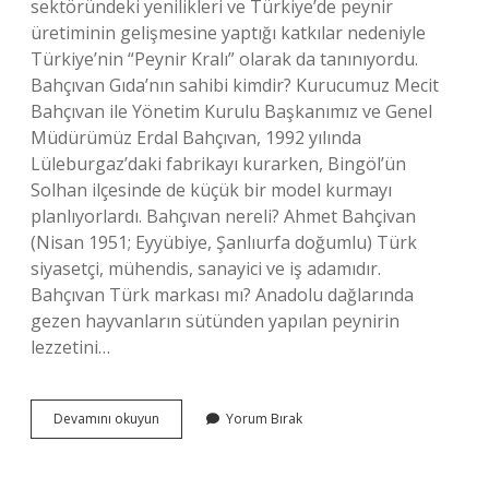
sektöründeki yenilikleri ve Türkiye’de peynir
üretiminin gelişmesine yaptığı katkılar nedeniyle
Türkiye’nin “Peynir Kralı” olarak da tanınıyordu.
Bahçıvan Gıda’nın sahibi kimdir? Kurucumuz Mecit
Bahçıvan ile Yönetim Kurulu Başkanımız ve Genel
Müdürümüz Erdal Bahçıvan, 1992 yılında
Lüleburgaz’daki fabrikayı kurarken, Bingöl’ün
Solhan ilçesinde de küçük bir model kurmayı
planlıyorlardı. Bahçıvan nereli? Ahmet Bahçivan
(Nisan 1951; Eyyübiye, Şanlıurfa doğumlu) Türk
siyasetçi, mühendis, sanayici ve iş adamıdır.
Bahçıvan Türk markası mı? Anadolu dağlarında
gezen hayvanların sütünden yapılan peynirin
lezzetini…
Mecit
Devamını okuyun
Yorum Bırak
Bahçıvan
Kimdir
Nerelidir