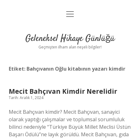
menüyü
Anasayfa
aç
Gizlilik Politikası
Geleneksel Hikaye Günlüğü
Yasal Uyarı
Geçmişten ilham alan neşeli bilgiler!
Hakkımızda
Etiket:
Bahçıvanın Oğlu kitabının yazarı kimdir
Mecit Bahçıvan Kimdir Nerelidir
Tarih: Aralık 1, 2024
Mecit Bahçıvan kimdir? Mecit Bahçıvan, sanayici
olarak yaptığı çalışmalar ve toplumsal sorumluluk
bilinci nedeniyle “Türkiye Büyük Millet Meclisi Üstün
Başarı Ödülü”ne layık görüldü. Mecit Bahçıvan, gıda