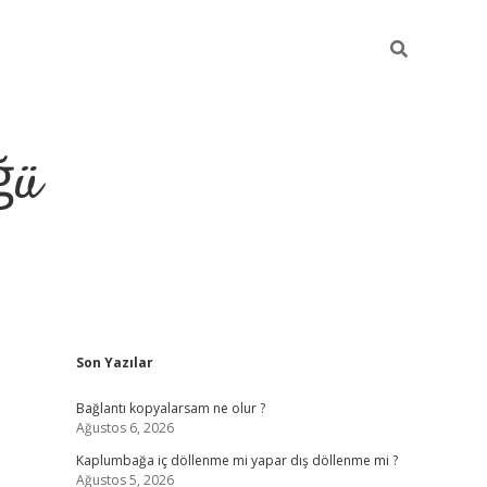
ğü
Sidebar
Son Yazılar
ilbet giriş y
Bağlantı kopyalarsam ne olur ?
Ağustos 6, 2026
Kaplumbağa iç döllenme mi yapar dış döllenme mi ?
Ağustos 5, 2026