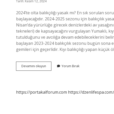
Tarih: Kasım 12, 2024
2024’te olta balıkçılığı yasak mı? En sık sorulan so
başlayacağıdır. 2024-2025 sezonu için balıkçılık yasa
Nisan’da yürürlüğe girecek denizlerdeki av yasağının,
tekneleri) de kapsayacağını vurgulayan Yumaklı, kıyı
tutulduğunu ve avcılığa devam edebileceklerini belirt
başlayan 2023-2024 balıkçılık sezonu bugün sona erd
gemileri için geçerlidir. Kıyı balıkçılığı yapan küçük ö
Canlı
Devamını okuyun
Yorum Bırak
Yem
Ile
Balık
Avı
Yasak
https://portakalforum.com
https://dzenlifespa.com.
Mı