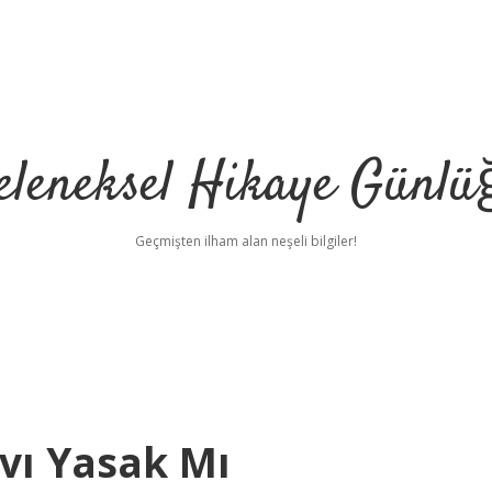
eleneksel Hikaye Günlü
Geçmişten ilham alan neşeli bilgiler!
Avı Yasak Mı