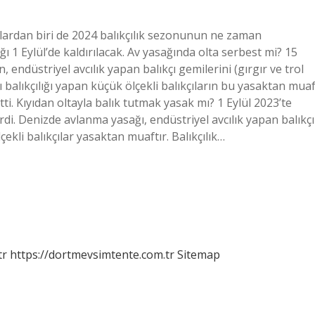
rulardan biri de 2024 balıkçılık sezonunun ne zaman
ğı 1 Eylül’de kaldırılacak. Av yasağında olta serbest mi? 15
 endüstriyel avcılık yapan balıkçı gemilerini (gırgır ve trol
 balıkçılığı yapan küçük ölçekli balıkçıların bu yasaktan mua
ti. Kıyıdan oltayla balık tutmak yasak mı? 1 Eylül 2023’te
i. Denizde avlanma yasağı, endüstriyel avcılık yapan balıkçı
lçekli balıkçılar yasaktan muaftır. Balıkçılık…
tr
https://dortmevsimtente.com.tr
Sitemap