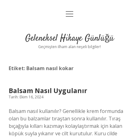
menüyü
Anasayfa
aç
Gizlilik Politikası
Geleneksel Hikaye Günlüğü
Yasal Uyarı
Geçmişten ilham alan neşeli bilgiler!
Hakkımızda
Etiket:
Balsam nasıl kokar
Balsam Nasıl Uygulanır
Tarih: Ekim 16, 2024
Balsam nasıl kullanılır? Genellikle krem ​​formunda
olan bu balzamlar tıraştan sonra kullanılır. Tıraş
bıçağıyla kılları kazımayı kolaylaştırmak için kalan
köpük suyla yıkanır ve cilt kurutulur. Kuru cilde