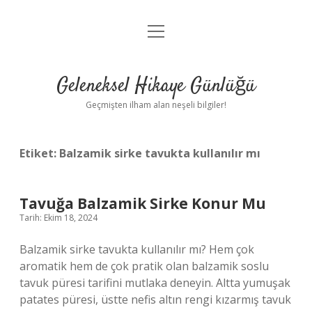
menüyü
Anasayfa
aç
Gizlilik Politikası
Geleneksel Hikaye Günlüğü
Yasal Uyarı
Geçmişten ilham alan neşeli bilgiler!
Hakkımızda
Etiket:
Balzamik sirke tavukta kullanılır mı
Tavuğa Balzamik Sirke Konur Mu
Tarih: Ekim 18, 2024
Balzamik sirke tavukta kullanılır mı? Hem çok
aromatik hem de çok pratik olan balzamik soslu
tavuk püresi tarifini mutlaka deneyin. Altta yumuşak
patates püresi, üstte nefis altın rengi kızarmış tavuk