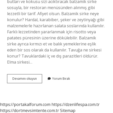
butları ve kokusu sizi acıktıracak balzamik sirke
sosuyla, bir restoran menüsünden alınmış gibi
lezzetli bir tarif. Afiyet olsun. Balzamik sirke neye
konulur? Hardal, karabiber, şeker ve zeytinyağı gibi
malzemelerle hazırlanan salata soslarında kullanılır.
Farklı lezzetinden yararlanmak için risotto veya
patates püresinin üzerine dökülebilir. Balzamik
sirke ayrıca kırmızı et ve balık yemeklerine eşlik
eden bir sos olarak da kullanılır. Tavuğa ne sirkesi
konur? Tavuklardaki iç ve dış parazitleri öldürür.
Elma sirkesi…
Tavuğa
Devamını okuyun
Yorum Bırak
Balzamik
Sirke
Konur
Mu
https://portakalforum.com
https://dzenlifespa.com.tr
https://dortmevsimtente.com.tr
Sitemap