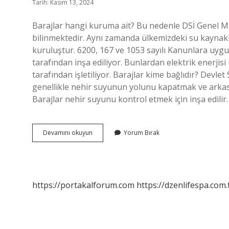
Tarih: Kasım 13, 2024
Barajlar hangi kuruma ait? Bu nedenle DSİ Genel M
bilinmektedir. Aynı zamanda ülkemizdeki su kaynakl
kuruluştur. 6200, 167 ve 1053 sayılı Kanunlara uygu
tarafından inşa ediliyor. Bunlardan elektrik enerjisi
tarafından işletiliyor. Barajlar kime bağlıdır? Devle
genellikle nehir suyunun yolunu kapatmak ve arkasın
Barajlar nehir suyunu kontrol etmek için inşa edili
Baraj
Devamını okuyun
Yorum Bırak
Yapmak
Kimin
Görevi
https://portakalforum.com
https://dzenlifespa.com.