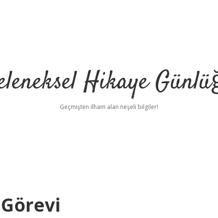
eleneksel Hikaye Günlü
Geçmişten ilham alan neşeli bilgiler!
 Görevi