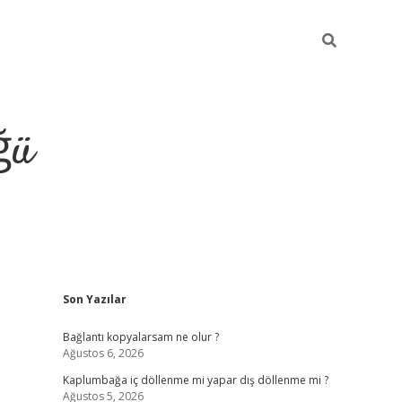
ğü
Sidebar
Son Yazılar
ilbet giriş y
Bağlantı kopyalarsam ne olur ?
Ağustos 6, 2026
Kaplumbağa iç döllenme mi yapar dış döllenme mi ?
Ağustos 5, 2026