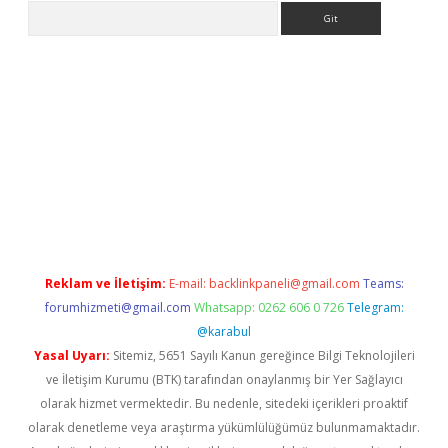
Arama
yap
Reklam ve İletişim:
E-mail:
backlinkpaneli@gmail.com
Teams:
forumhizmeti@gmail.com
Whatsapp: 0262 606 0 726
Telegram:
@karabul
Yasal Uyarı:
Sitemiz, 5651 Sayılı Kanun gereğince Bilgi Teknolojileri
ve İletişim Kurumu (BTK) tarafından onaylanmış bir Yer Sağlayıcı
olarak hizmet vermektedir. Bu nedenle, sitedeki içerikleri proaktif
olarak denetleme veya araştırma yükümlülüğümüz bulunmamaktadır.