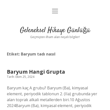
menüyü
Anasayfa
aç
Gizlilik Politikası
Geleneksel Hikaye Günlüğü
Yasal Uyarı
Geçmişten ilham alan neşeli bilgiler!
Hakkımızda
Etiket:
Baryum tadı nasıl
Baryum Hangi Grupta
Tarih: Ekim 25, 2024
Baryum kaç A grubu? Baryum (Ba), kimyasal
element, periyodik tablonun 2. (IIa) grubunda yer
alan toprak alkali metallerden biri.10 Ağustos
2024Baryum (Ba), kimyasal element, periyodik