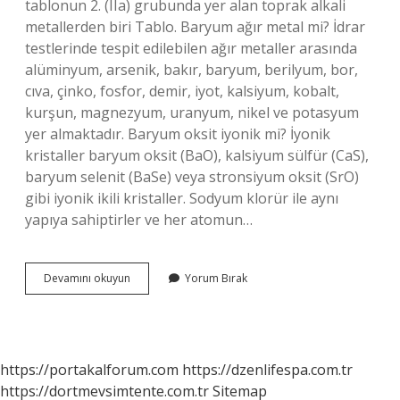
tablonun 2. (IIa) grubunda yer alan toprak alkali
metallerden biri Tablo. Baryum ağır metal mi? İdrar
testlerinde tespit edilebilen ağır metaller arasında
alüminyum, arsenik, bakır, baryum, berilyum, bor,
cıva, çinko, fosfor, demir, iyot, kalsiyum, kobalt,
kurşun, magnezyum, uranyum, nikel ve potasyum
yer almaktadır. Baryum oksit iyonik mi? İyonik
kristaller baryum oksit (BaO), kalsiyum sülfür (CaS),
baryum selenit (BaSe) veya stronsiyum oksit (SrO)
gibi iyonik ikili kristaller. Sodyum klorür ile aynı
yapıya sahiptirler ve her atomun…
Baryum
Devamını okuyun
Yorum Bırak
Hangi
Grupta
https://portakalforum.com
https://dzenlifespa.com.tr
https://dortmevsimtente.com.tr
Sitemap