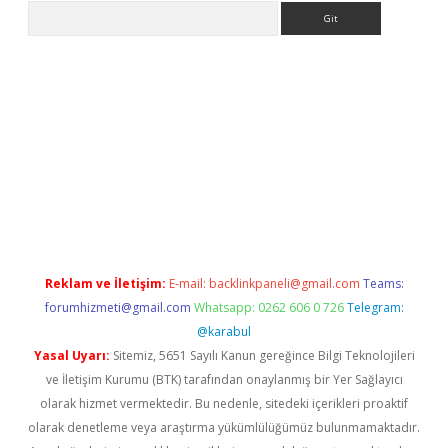
Arama
et giriş yap
Reklam ve İletişim:
E-mail:
backlinkpaneli@gmail.com
Teams:
forumhizmeti@gmail.com
Whatsapp: 0262 606 0 726
Telegram:
@karabul
Yasal Uyarı:
Sitemiz, 5651 Sayılı Kanun gereğince Bilgi Teknolojileri
ve İletişim Kurumu (BTK) tarafından onaylanmış bir Yer Sağlayıcı
olarak hizmet vermektedir. Bu nedenle, sitedeki içerikleri proaktif
olarak denetleme veya araştırma yükümlülüğümüz bulunmamaktadır.