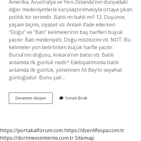
Amerika, Avustralya ve Yeni Zelanda’nın dünyadaki
diğer medeniyetlerle karşılaştırılmasıyla ortaya çıkan
politik bir terimdir. Batılı mı batılı mı? 12. Düşünce,
yaşam biçimi, siyaset vb. Anlam ifade ederken
“Doğu” ve “Batı” kelimelerinin baş harfleri büyük
yazılır: Batı medeniyeti, Doğu mistisizmi vb. NOT: Bu
kelimeler yön belirtirken küçük harfle yazılır:
Bursa’nın doğusu, Ankara’nın batısı vb. Batılı
anlamda ilk günlük nedir? Edebiyatımızda batılı
anlamda ilk günlük, yönetmen Ali Bey’in seyahat
günlüğüdür. Bunu şair…
Batılı
Devamını okuyun
Yorum Bırak
Olmak
Ne
Demek
https://portakalforum.com
https://dzenlifespa.com.tr
https://dortmevsimtente.com.tr
Sitemap