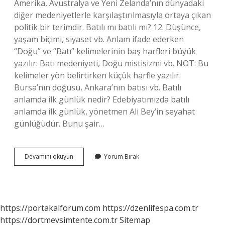
Amerika, Avustralya ve Yeni Zelanda’nın dünyadaki
diğer medeniyetlerle karşılaştırılmasıyla ortaya çıkan
politik bir terimdir. Batılı mı batılı mı? 12. Düşünce,
yaşam biçimi, siyaset vb. Anlam ifade ederken
“Doğu” ve “Batı” kelimelerinin baş harfleri büyük
yazılır: Batı medeniyeti, Doğu mistisizmi vb. NOT: Bu
kelimeler yön belirtirken küçük harfle yazılır:
Bursa’nın doğusu, Ankara’nın batısı vb. Batılı
anlamda ilk günlük nedir? Edebiyatımızda batılı
anlamda ilk günlük, yönetmen Ali Bey’in seyahat
günlüğüdür. Bunu şair…
Batılı
Devamını okuyun
Yorum Bırak
Olmak
Ne
Demek
https://portakalforum.com
https://dzenlifespa.com.tr
https://dortmevsimtente.com.tr
Sitemap