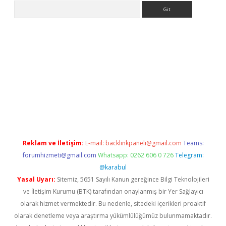
Arama
et giriş yap
Reklam ve İletişim:
E-mail:
backlinkpaneli@gmail.com
Teams:
forumhizmeti@gmail.com
Whatsapp: 0262 606 0 726
Telegram:
@karabul
Yasal Uyarı:
Sitemiz, 5651 Sayılı Kanun gereğince Bilgi Teknolojileri
ve İletişim Kurumu (BTK) tarafından onaylanmış bir Yer Sağlayıcı
olarak hizmet vermektedir. Bu nedenle, sitedeki içerikleri proaktif
olarak denetleme veya araştırma yükümlülüğümüz bulunmamaktadır.