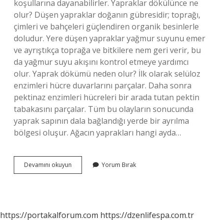
koşullarına dayanabilirler. Yapraklar dökülünce ne
olur? Düşen yapraklar doğanın gübresidir; toprağı,
çimleri ve bahçeleri güçlendiren organik besinlerle
doludur. Yere düşen yapraklar yağmur suyunu emer
ve ayrıştıkça toprağa ve bitkilere nem geri verir, bu
da yağmur suyu akışını kontrol etmeye yardımcı
olur. Yaprak dökümü neden olur? İlk olarak selüloz
enzimleri hücre duvarlarını parçalar. Daha sonra
pektinaz enzimleri hücreleri bir arada tutan pektin
tabakasını parçalar. Tüm bu olayların sonucunda
yaprak sapının dala bağlandığı yerde bir ayrılma
bölgesi oluşur. Ağacın yaprakları hangi ayda…
Kışın
Devamını okuyun
Yorum Bırak
Yapraklar
Neden
Dökülür
https://portakalforum.com
https://dzenlifespa.com.tr