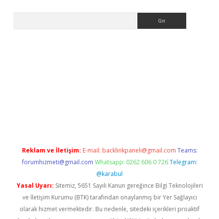
Arama
t giriş yap
Reklam ve İletişim:
E-mail:
backlinkpaneli@gmail.com
Teams:
forumhizmeti@gmail.com
Whatsapp: 0262 606 0 726
Telegram:
@karabul
Yasal Uyarı:
Sitemiz, 5651 Sayılı Kanun gereğince Bilgi Teknolojileri
ve İletişim Kurumu (BTK) tarafından onaylanmış bir Yer Sağlayıcı
olarak hizmet vermektedir. Bu nedenle, sitedeki içerikleri proaktif