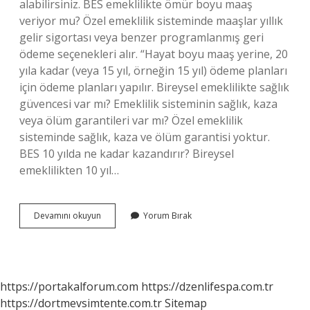
alabilirsiniz. BES emeklilikte ömür boyu maaş
veriyor mu? Özel emeklilik sisteminde maaşlar yıllık
gelir sigortası veya benzer programlanmış geri
ödeme seçenekleri alır. “Hayat boyu maaş yerine, 20
yıla kadar (veya 15 yıl, örneğin 15 yıl) ödeme planları
için ödeme planları yapılır. Bireysel emeklilikte sağlık
güvencesi var mı? Emeklilik sisteminin sağlık, kaza
veya ölüm garantileri var mı? Özel emeklilik
sisteminde sağlık, kaza ve ölüm garantisi yoktur.
BES 10 yılda ne kadar kazandırır? Bireysel
emeklilikten 10 yıl…
Bes
Devamını okuyun
Yorum Bırak
Te
Devlet
Güvencesi
Var
Mı
https://portakalforum.com
https://dzenlifespa.com.tr
https://dortmevsimtente.com.tr
Sitemap