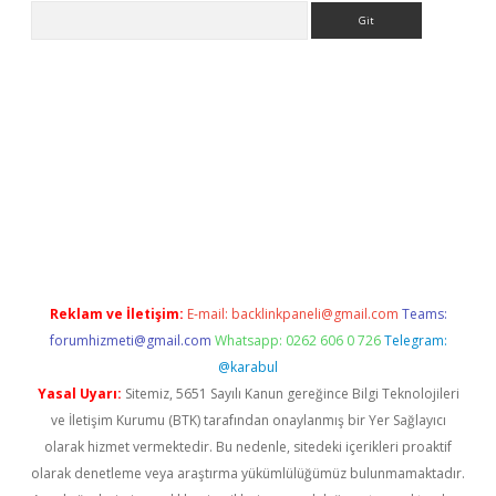
Arama
t giriş yap
Reklam ve İletişim:
E-mail:
backlinkpaneli@gmail.com
Teams:
forumhizmeti@gmail.com
Whatsapp: 0262 606 0 726
Telegram:
@karabul
Yasal Uyarı:
Sitemiz, 5651 Sayılı Kanun gereğince Bilgi Teknolojileri
ve İletişim Kurumu (BTK) tarafından onaylanmış bir Yer Sağlayıcı
olarak hizmet vermektedir. Bu nedenle, sitedeki içerikleri proaktif
olarak denetleme veya araştırma yükümlülüğümüz bulunmamaktadır.