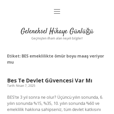
menüyü
Anasayfa
aç
Gizlilik Politikası
Geleneksel Hikaye Günlüğü
Yasal Uyarı
Geçmişten ilham alan neşeli bilgiler!
Hakkımızda
Etiket:
BES emeklilikte ömür boyu maaş veriyor
mu
Bes Te Devlet Güvencesi Var Mı
Tarih: Nisan 7, 2025
BES’te 3 yıl sonra ne olur? Üçüncü yılın sonunda, 6.
yılın sonunda %15, %35, 10. yılın sonunda %60 ve
emeklilik hakkına sahipseniz, tüm devlet katkısını