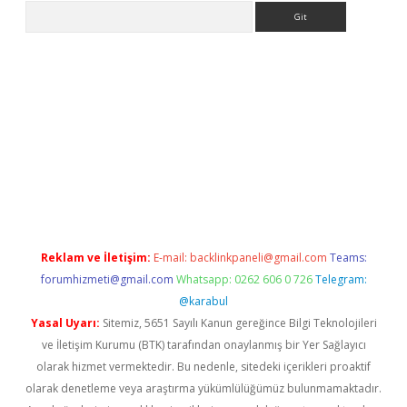
Arama
t giriş yap
Reklam ve İletişim:
E-mail:
backlinkpaneli@gmail.com
Teams:
forumhizmeti@gmail.com
Whatsapp: 0262 606 0 726
Telegram:
@karabul
Yasal Uyarı:
Sitemiz, 5651 Sayılı Kanun gereğince Bilgi Teknolojileri
ve İletişim Kurumu (BTK) tarafından onaylanmış bir Yer Sağlayıcı
olarak hizmet vermektedir. Bu nedenle, sitedeki içerikleri proaktif
olarak denetleme veya araştırma yükümlülüğümüz bulunmamaktadır.