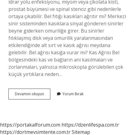
idrar yolu enfeksiyonu, miyom veya çikolata kisti,
prostat büyümesi ve spinal stenoz gibi nedenlerle
ortaya çıkabilir. Bel fıtığı kasıkları ağrıtır mı? Merkezi
sinir sisteminden kasıklara sinyal gönderen sinirler
beyne giderken omuriliğe girer. Bu sinirler
fıtıklaşmış disk veya omurilik yaralanmasından
etkilendiğinde alt sırt ve kasık ağrısı meydana
gelebilir. Bel ağrısı kasığa vurar mı? Kas Ağrısı Bel
bölgesindeki kas ve bağların ani kasılmaları ve
zorlanmaları, yalnızca mikroskopla görülebilen çok
küçük yırtıklara neden…
Bel
Devamını okuyun
Yorum Bırak
Ağrısı
Kasıklara
Ağrı
Yapar
Mı
https://portakalforum.com
https://dzenlifespa.com.tr
https://dortmevsimtente.com.tr
Sitemap