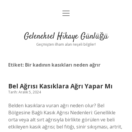
menüyü
Anasayfa
aç
Gizlilik Politikası
Geleneksel Hikaye Günlüğü
Yasal Uyarı
Geçmişten ilham alan neşeli bilgiler!
Hakkımızda
Etiket:
Bir kadının kasıkları neden ağrır
Bel Ağrısı Kasıklara Ağrı Yapar Mı
Tarih: Aralık 5, 2024
Belden kasıklara vuran ağrı neden olur? Bel
Bölgesine Bağlı Kasık Ağrısı Nedenleri: Genellikle
orta veya alt sırt ağrısıyla birlikte görülen ve beli
etkileyen kasık ağrısı; bel fıtığı, sinir sıkışması, artrit,