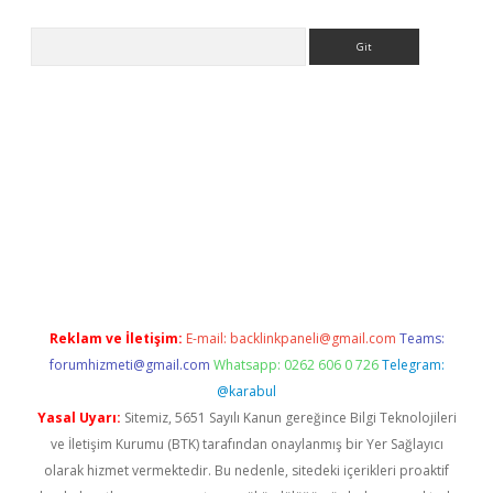
Arama
et giriş yap
Reklam ve İletişim:
E-mail:
backlinkpaneli@gmail.com
Teams:
forumhizmeti@gmail.com
Whatsapp: 0262 606 0 726
Telegram:
@karabul
Yasal Uyarı:
Sitemiz, 5651 Sayılı Kanun gereğince Bilgi Teknolojileri
ve İletişim Kurumu (BTK) tarafından onaylanmış bir Yer Sağlayıcı
olarak hizmet vermektedir. Bu nedenle, sitedeki içerikleri proaktif