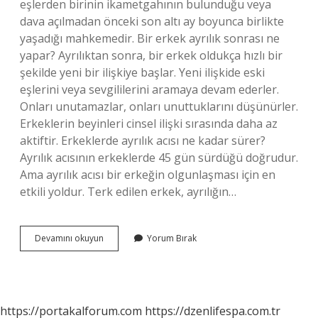
eşlerden birinin ikametgahının bulunduğu veya
dava açılmadan önceki son altı ay boyunca birlikte
yaşadığı mahkemedir. Bir erkek ayrılık sonrası ne
yapar? Ayrılıktan sonra, bir erkek oldukça hızlı bir
şekilde yeni bir ilişkiye başlar. Yeni ilişkide eski
eşlerini veya sevgililerini aramaya devam ederler.
Onları unutamazlar, onları unuttuklarını düşünürler.
Erkeklerin beyinleri cinsel ilişki sırasında daha az
aktiftir. Erkeklerde ayrılık acısı ne kadar sürer?
Ayrılık acısının erkeklerde 45 gün sürdüğü doğrudur.
Ama ayrılık acısı bir erkeğin olgunlaşması için en
etkili yoldur. Terk edilen erkek, ayrılığın…
Erkek
Devamını okuyun
Yorum Bırak
Ayrılmak
Isterse
Kadın
Ne
Yapmalı
https://portakalforum.com
https://dzenlifespa.com.tr