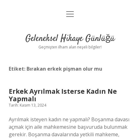
menüyü
Anasayfa
aç
Gizlilik Politikası
Geleneksel Hikaye Günlüğü
Yasal Uyarı
Geçmişten ilham alan neşeli bilgiler!
Hakkımızda
Etiket:
Bırakan erkek pişman olur mu
Erkek Ayrılmak Isterse Kadın Ne
Yapmalı
Tarih: Kasım 13, 2024
Ayrılmak isteyen kadın ne yapmalı? Boşanma davası
açmak için aile mahkemesine başvuruda bulunmak
gerekir. Boşanma davalarında yetkili mahkeme,