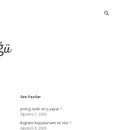
ğü
Sidebar
Son Yazılar
ilbet giriş ya
Jeolog nedir ne iş yapar ?
Ağustos 7, 2026
Bağlantı kopyalarsam ne olur ?
Ağustos 6, 2026