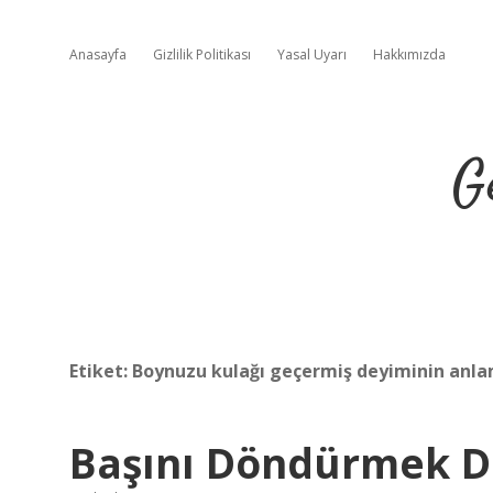
Anasayfa
Gizlilik Politikası
Yasal Uyarı
Hakkımızda
G
Etiket:
Boynuzu kulağı geçermiş deyiminin anla
Başını Döndürmek D