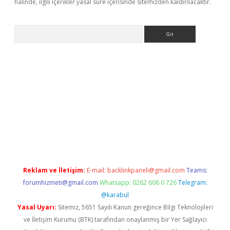
halinde, ilgili içerikler yasal süre içerisinde sitemizden kaldırılacaktır.
Arama
t giriş yap
Reklam ve İletişim:
E-mail:
backlinkpaneli@gmail.com
Teams:
forumhizmeti@gmail.com
Whatsapp: 0262 606 0 726
Telegram:
@karabul
Yasal Uyarı:
Sitemiz, 5651 Sayılı Kanun gereğince Bilgi Teknolojileri
ve İletişim Kurumu (BTK) tarafından onaylanmış bir Yer Sağlayıcı