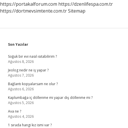
Çocuğu
https://portakalforum.com
https://dzenlifespa.com.tr
Var
https://dortmevsimtente.com.tr
Sitemap
Sidebar
Son Yazılar
Soğuk bir evi nasıl ısıtabilirim ?
Ağustos 8, 2026
Jeolog nedir ne iş yapar ?
Ağustos 7, 2026
Bağlantı kopyalarsam ne olur ?
Ağustos 6, 2026
Kaplumbağa iç döllenme mi yapar dış döllenme mi ?
Ağustos 5, 2026
Ava ne ?
Ağustos 4, 2026
1 sırada hangi kız ismi var ?