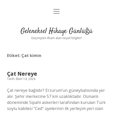
menüyü
Anasayfa
aç
Gizlilik Politikası
Geleneksel Hikaye Günlüğü
Yasal Uyarı
Geçmişten ilham alan neşeli bilgiler!
Hakkımızda
Etiket:
Çat kimin
Çat Nereye
Tarih: Ekim 14, 2024
Çat nereye bağlıdır? Erzurum’un güneybatısında yer
alır. Şehir merkezine 57 km uzaklıktadır. Osmanlı
döneminde Sipahi askerleri tarafından kurulan Türk
soylu kabilesi “Ced” üyelerinin ilk yerleşim yeri olan