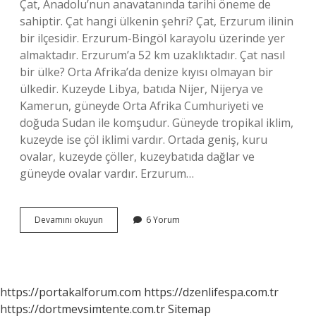
Çat, Anadolu’nun anavatanında tarihi öneme de
sahiptir. Çat hangi ülkenin şehri? Çat, Erzurum ilinin
bir ilçesidir. Erzurum-Bingöl karayolu üzerinde yer
almaktadır. Erzurum’a 52 km uzaklıktadır. Çat nasıl
bir ülke? Orta Afrika’da denize kıyısı olmayan bir
ülkedir. Kuzeyde Libya, batıda Nijer, Nijerya ve
Kamerun, güneyde Orta Afrika Cumhuriyeti ve
doğuda Sudan ile komşudur. Güneyde tropikal iklim,
kuzeyde ise çöl iklimi vardır. Ortada geniş, kuru
ovalar, kuzeyde çöller, kuzeybatıda dağlar ve
güneyde ovalar vardır. Erzurum…
Çat
Devamını okuyun
6 Yorum
Nereye
https://portakalforum.com
https://dzenlifespa.com.tr
https://dortmevsimtente.com.tr
Sitemap