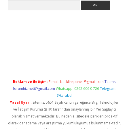
Arama
t giriş yap
Reklam ve İletişim:
E-mail:
backlinkpaneli@gmail.com
Teams:
forumhizmeti@gmail.com
Whatsapp: 0262 606 0 726
Telegram:
@karabul
Yasal Uyarı:
Sitemiz, 5651 Sayılı Kanun gereğince Bilgi Teknolojileri
ve İletişim Kurumu (BTK) tarafından onaylanmış bir Yer Sağlayıcı
olarak hizmet vermektedir. Bu nedenle, sitedeki içerikleri proaktif
olarak denetleme veya araştırma yükümlülüğümüz bulunmamaktadır.