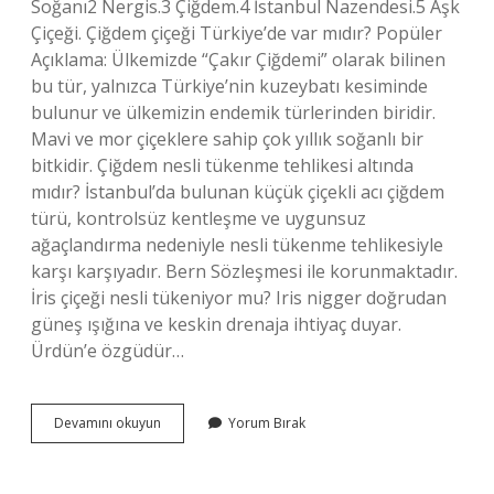
Soğanı2 Nergis.3 Çiğdem.4 İstanbul Nazendesi.5 Aşk
Çiçeği. Çiğdem çiçeği Türkiye’de var mıdır? Popüler
Açıklama: Ülkemizde “Çakır Çiğdemi” olarak bilinen
bu tür, yalnızca Türkiye’nin kuzeybatı kesiminde
bulunur ve ülkemizin endemik türlerinden biridir.
Mavi ve mor çiçeklere sahip çok yıllık soğanlı bir
bitkidir. Çiğdem nesli tükenme tehlikesi altında
mıdır? İstanbul’da bulunan küçük çiçekli acı çiğdem
türü, kontrolsüz kentleşme ve uygunsuz
ağaçlandırma nedeniyle nesli tükenme tehlikesiyle
karşı karşıyadır. Bern Sözleşmesi ile korunmaktadır.
İris çiçeği nesli tükeniyor mu? Iris nigger doğrudan
güneş ışığına ve keskin drenaja ihtiyaç duyar.
Ürdün’e özgüdür…
Çiğdem
Devamını okuyun
Yorum Bırak
Çiçeğinin
Nesli
Tükeniyor