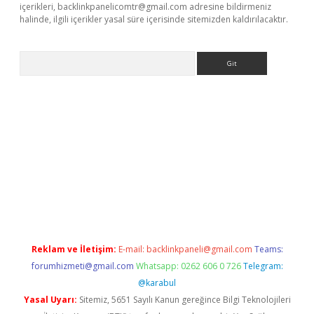
içerikleri,
backlinkpanelicomtr@gmail.com
adresine bildirmeniz
halinde, ilgili içerikler yasal süre içerisinde sitemizden kaldırılacaktır.
Arama
t giriş yap
Reklam ve İletişim:
E-mail:
backlinkpaneli@gmail.com
Teams:
forumhizmeti@gmail.com
Whatsapp: 0262 606 0 726
Telegram:
@karabul
Yasal Uyarı:
Sitemiz, 5651 Sayılı Kanun gereğince Bilgi Teknolojileri