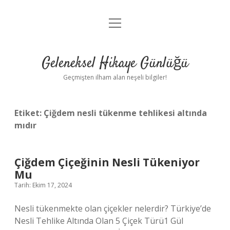
menüyü
Anasayfa
aç
Gizlilik Politikası
Geleneksel Hikaye Günlüğü
Yasal Uyarı
Geçmişten ilham alan neşeli bilgiler!
Hakkımızda
Etiket:
Çiğdem nesli tükenme tehlikesi altında
mıdır
Çiğdem Çiçeğinin Nesli Tükeniyor
Mu
Tarih: Ekim 17, 2024
Nesli tükenmekte olan çiçekler nelerdir? Türkiye’de
Nesli Tehlike Altında Olan 5 Çiçek Türü1 Gül