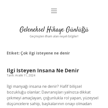
menüyü
Anasayfa
aç
Gizlilik Politikası
Geleneksel Hikaye Günlüğü
Yasal Uyarı
Geçmişten ilham alan neşeli bilgiler!
Hakkımızda
Etiket:
Çok ilgi isteyene ne denir
Ilgi Isteyen Insana Ne Denir
Tarih: Aralık 11, 2024
İlgi manyağı insana ne denir? Hafif bilişsel
bozukluğu olanlar; Davranışları yalnızca dikkat
çekmeyi amaçlayan, çoğunlukla rol yapan, yüzeysel
düşüncelere sahip, başkalarının onayı olmadan