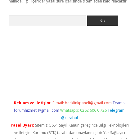
halinde, ilgili içerikler yasal süre içerisinde sitemizden kaldırılacaktır.
Arama
t giriş yap
Reklam ve İletişim:
E-mail:
backlinkpaneli@gmail.com
Teams:
forumhizmeti@gmail.com
Whatsapp: 0262 606 0 726
Telegram:
@karabul
Yasal Uyarı:
Sitemiz, 5651 Sayılı Kanun gereğince Bilgi Teknolojileri
ve İletişim Kurumu (BTK) tarafından onaylanmış bir Yer Sağlayıcı