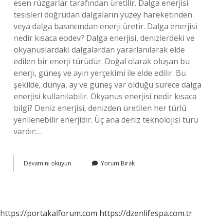
esen rüzgarlar tarafından üretilir. Dalga enerjisi
tesisleri doğrudan dalgaların yüzey hareketinden
veya dalga basıncından enerji üretir. Dalga enerjisi
nedir kısaca eodev? Dalga enerjisi, denizlerdeki ve
okyanuslardaki dalgalardan yararlanılarak elde
edilen bir enerji türüdür. Doğal olarak oluşan bu
enerji, güneş ve ayın yerçekimi ile elde edilir. Bu
şekilde, dünya, ay ve güneş var olduğu sürece dalga
enerjisi kullanılabilir. Okyanus enerjisi nedir kısaca
bilgi? Deniz enerjisi, denizden üretilen her türlü
yenilenebilir enerjidir. Üç ana deniz teknolojisi türü
vardır:…
Dalga
Devamını okuyun
Yorum Bırak
Enerjisi
Nedir
Kısaca
Özet
https://portakalforum.com
https://dzenlifespa.com.tr