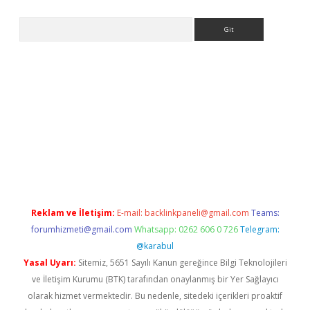
Arama
t giriş yap
Reklam ve İletişim:
E-mail:
backlinkpaneli@gmail.com
Teams:
forumhizmeti@gmail.com
Whatsapp: 0262 606 0 726
Telegram:
@karabul
Yasal Uyarı:
Sitemiz, 5651 Sayılı Kanun gereğince Bilgi Teknolojileri
ve İletişim Kurumu (BTK) tarafından onaylanmış bir Yer Sağlayıcı
olarak hizmet vermektedir. Bu nedenle, sitedeki içerikleri proaktif