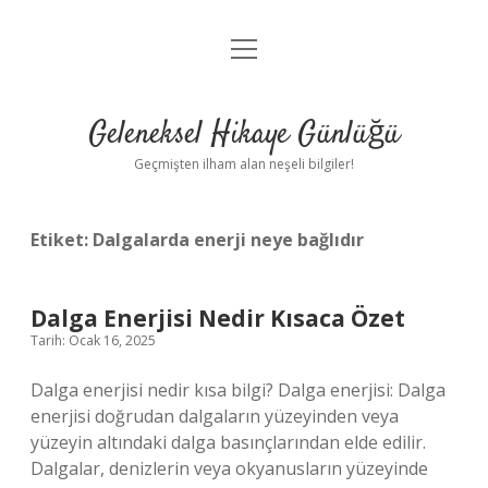
menüyü
Anasayfa
aç
Gizlilik Politikası
Geleneksel Hikaye Günlüğü
Yasal Uyarı
Geçmişten ilham alan neşeli bilgiler!
Hakkımızda
Etiket:
Dalgalarda enerji neye bağlıdır
Dalga Enerjisi Nedir Kısaca Özet
Tarih: Ocak 16, 2025
Dalga enerjisi nedir kısa bilgi? Dalga enerjisi: Dalga
enerjisi doğrudan dalgaların yüzeyinden veya
yüzeyin altındaki dalga basınçlarından elde edilir.
Dalgalar, denizlerin veya okyanusların yüzeyinde