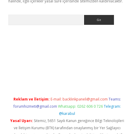
halinde, ilgili içerikler yasal süre içerisinde sitemizden kaldırılacaktır.
Arama
t giriş yap
Reklam ve İletişim:
E-mail:
backlinkpaneli@gmail.com
Teams:
forumhizmeti@gmail.com
Whatsapp: 0262 606 0 726
Telegram:
@karabul
Yasal Uyarı:
Sitemiz, 5651 Sayılı Kanun gereğince Bilgi Teknolojileri
ve İletişim Kurumu (BTK) tarafından onaylanmış bir Yer Sağlayıcı