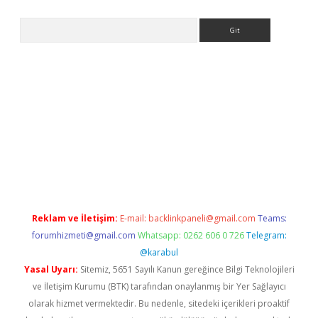
Arama
t giriş yap
Reklam ve İletişim:
E-mail:
backlinkpaneli@gmail.com
Teams:
forumhizmeti@gmail.com
Whatsapp: 0262 606 0 726
Telegram:
@karabul
Yasal Uyarı:
Sitemiz, 5651 Sayılı Kanun gereğince Bilgi Teknolojileri
ve İletişim Kurumu (BTK) tarafından onaylanmış bir Yer Sağlayıcı
olarak hizmet vermektedir. Bu nedenle, sitedeki içerikleri proaktif