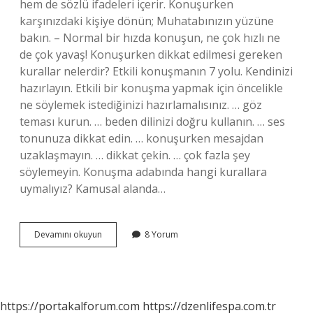
hem de sözlü ifadeleri içerir. Konuşurken
karşınızdaki kişiye dönün; Muhatabınızın yüzüne
bakın. – Normal bir hızda konuşun, ne çok hızlı ne
de çok yavaş! Konuşurken dikkat edilmesi gereken
kurallar nelerdir? Etkili konuşmanın 7 yolu. Kendinizi
hazırlayın. Etkili bir konuşma yapmak için öncelikle
ne söylemek istediğinizi hazırlamalısınız. … göz
teması kurun. … beden dilinizi doğru kullanın. … ses
tonunuza dikkat edin. … konuşurken mesajdan
uzaklaşmayın. … dikkat çekin. … çok fazla şey
söylemeyin. Konuşma adabında hangi kurallara
uymalıyız? Kamusal alanda…
Konuşma
Devamını okuyun
8 Yorum
Sırasındaki
Görgü
Kuralları
Nelerdir
https://portakalforum.com
https://dzenlifespa.com.tr