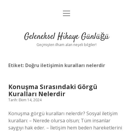
menüyü
Anasayfa
aç
Gizlilik Politikası
Geleneksel Hikaye Günlüğü
Yasal Uyarı
Geçmişten ilham alan neşeli bilgiler!
Hakkımızda
Etiket:
Doğru iletişimin kuralları nelerdir
Konuşma Sırasındaki Görgü
Kuralları Nelerdir
Tarih: Ekim 14, 2024
Konuşma görgü kuralları nelerdir? Sosyal iletişim
kuralları: – Nerede olursa olsun; Tüm insanlar
saygıyı hak eder. – İletişim hem beden hareketlerini