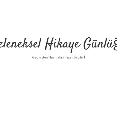
eleneksel Hikaye Günlü
Geçmişten ilham alan neşeli bilgiler!