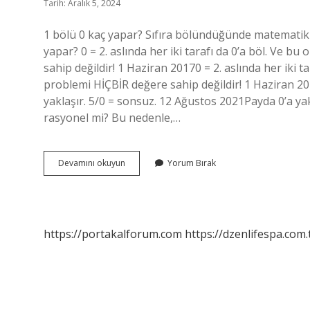
Tarih: Aralık 5, 2024
1 bölü 0 kaç yapar? Sıfıra bölündüğünde matematik an
yapar? 0 = 2. aslında her iki tarafı da 0’a böl. Ve b
sahip değildir! 1 Haziran 20170 = 2. aslında her iki t
problemi HİÇBİR değere sahip değildir! 1 Haziran 20
yaklaşır. 5/0 = sonsuz. 12 Ağustos 2021Payda 0’a yak
rasyonel mi? Bu nedenle,…
3
Devamını okuyun
Yorum Bırak
Bölü
0
Kaç
Yapar
https://portakalforum.com
https://dzenlifespa.com.