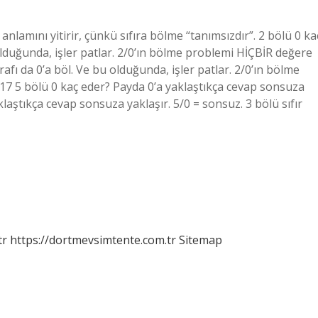
lamını yitirir, çünkü sıfıra bölme “tanımsızdır”. 2 bölü 0 ka
u olduğunda, işler patlar. 2/0’ın bölme problemi HİÇBİR değere
arafı da 0’a böl. Ve bu olduğunda, işler patlar. 2/0’ın bölme
17 5 bölü 0 kaç eder? Payda 0’a yaklaştıkça cevap sonsuza
laştıkça cevap sonsuza yaklaşır. 5/0 = sonsuz. 3 bölü sıfır
tr
https://dortmevsimtente.com.tr
Sitemap