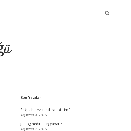
ğü
Sidebar
Son Yazılar
ilbet giriş ya
Soğuk bir evi nasıl ısıtabilirim ?
Ağustos 8, 2026
Jeolog nedir ne iş yapar ?
Ağustos 7, 2026