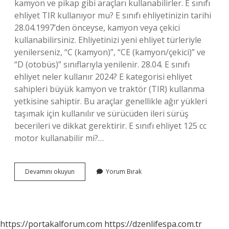
kamyon ve pikap gibi araçları kullanabilirler. E sınıfı
ehliyet TIR kullanıyor mu? E sınıfı ehliyetinizin tarihi
28.04.1997’den önceyse, kamyon veya çekici
kullanabilirsiniz. Ehliyetinizi yeni ehliyet türleriyle
yenilerseniz, “C (kamyon)”, “CE (kamyon/çekici)” ve
“D (otobüs)” sınıflarıyla yenilenir. 28.04. E sınıfı
ehliyet neler kullanır 2024? E kategorisi ehliyet
sahipleri büyük kamyon ve traktör (TIR) ​​kullanma
yetkisine sahiptir. Bu araçlar genellikle ağır yükleri
taşımak için kullanılır ve sürücüden ileri sürüş
becerileri ve dikkat gerektirir. E sınıfı ehliyet 125 cc
motor kullanabilir mi?…
E
Devamını okuyun
Yorum Bırak
Sınıfı
Ehliyet
Hangi
Araçları
Kullanır
https://portakalforum.com
https://dzenlifespa.com.tr