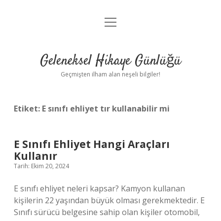
menüyü
Anasayfa
aç
Gizlilik Politikası
Geleneksel Hikaye Günlüğü
Yasal Uyarı
Geçmişten ilham alan neşeli bilgiler!
Hakkımızda
Etiket:
E sınıfı ehliyet tır kullanabilir mi
E Sınıfı Ehliyet Hangi Araçları
Kullanır
Tarih: Ekim 20, 2024
E sınıfı ehliyet neleri kapsar? Kamyon kullanan
kişilerin 22 yaşından büyük olması gerekmektedir. E
Sınıfı sürücü belgesine sahip olan kişiler otomobil,