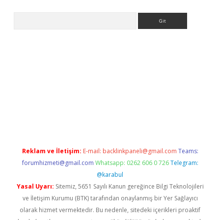
Arama
t giriş yap
Reklam ve İletişim:
E-mail:
backlinkpaneli@gmail.com
Teams:
forumhizmeti@gmail.com
Whatsapp: 0262 606 0 726
Telegram:
@karabul
Yasal Uyarı:
Sitemiz, 5651 Sayılı Kanun gereğince Bilgi Teknolojileri
ve İletişim Kurumu (BTK) tarafından onaylanmış bir Yer Sağlayıcı
olarak hizmet vermektedir. Bu nedenle, sitedeki içerikleri proaktif