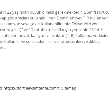
lerin 22 yaşından büyük olması gerekmektedir. E Sınıfı sürüc
 gibi araçları kullanabilirler. E sınıfı ehliyet TIR kullanıyor
se, kamyon veya çekici kullanabilirsiniz. Ehliyetinizi yeni
yon/çekici)” ve “D (otobüs)” sınıflarıyla yenilenir. 28.04. E
yet sahipleri büyük kamyon ve traktör (TIR) ​​kullanma yetkisin
in kullanılır ve sürücüden ileri sürüş becerileri ve dikkat
mi?…
tr
https://dortmevsimtente.com.tr
Sitemap