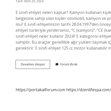
Tarih: Ekim 20, 2024
E sınıfı ehliyet neleri kapsar? Kamyon kullanan kişi
belgesine sahip olan kişiler otomobil, kamyon ve pikap
mu? E sınıfı ehliyetinizin tarihi 28.04.1997’den öncey
ehliyet türleriyle yenilerseniz, “C (kamyon)”, “CE (kam
sınıfı ehliyet neler kullanır 2024? E kategorisi ehli
sahiptir. Bu araçlar genellikle ağır yükleri taşımak iç
gerektirir. E sınıfı ehliyet 125 cc motor kullanabilir 
E
Devamını okuyun
Yorum Bırak
Sınıfı
Ehliyet
Hangi
Araçları
Kullanır
https://portakalforum.com
https://dzenlifespa.com.