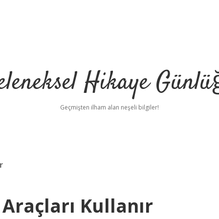
eleneksel Hikaye Günlü
Geçmişten ilham alan neşeli bilgiler!
r
 Araçları Kullanır