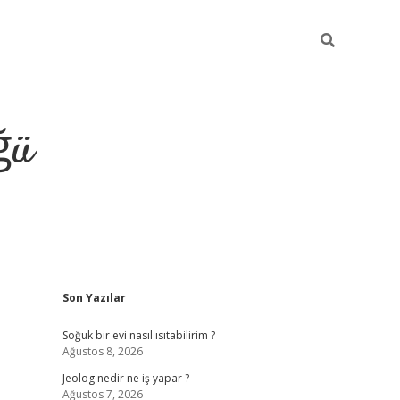
ğü
Sidebar
Son Yazılar
ilbet giriş 
Soğuk bir evi nasıl ısıtabilirim ?
Ağustos 8, 2026
Jeolog nedir ne iş yapar ?
Ağustos 7, 2026