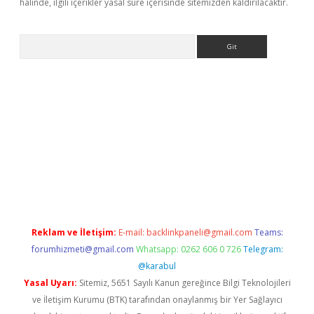
halinde, ilgili içerikler yasal süre içerisinde sitemizden kaldırılacaktır.
Arama
t giriş yap
Reklam ve İletişim:
E-mail:
backlinkpaneli@gmail.com
Teams:
forumhizmeti@gmail.com
Whatsapp: 0262 606 0 726
Telegram:
@karabul
Yasal Uyarı:
Sitemiz, 5651 Sayılı Kanun gereğince Bilgi Teknolojileri
ve İletişim Kurumu (BTK) tarafından onaylanmış bir Yer Sağlayıcı