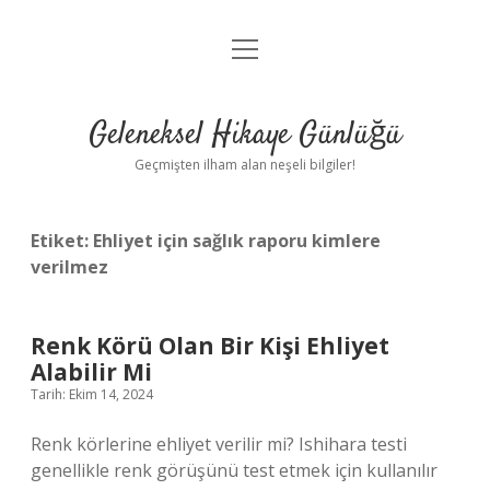
menüyü
Anasayfa
aç
Gizlilik Politikası
Geleneksel Hikaye Günlüğü
Yasal Uyarı
Geçmişten ilham alan neşeli bilgiler!
Hakkımızda
Etiket:
Ehliyet için sağlık raporu kimlere
verilmez
Renk Körü Olan Bir Kişi Ehliyet
Alabilir Mi
Tarih: Ekim 14, 2024
Renk körlerine ehliyet verilir mi? Ishihara testi
genellikle renk görüşünü test etmek için kullanılır