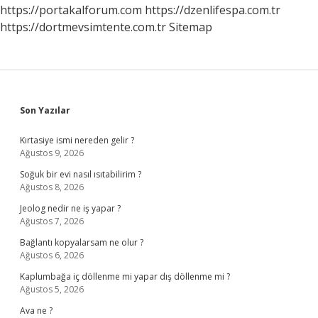
Ehliyet
https://portakalforum.com
https://dzenlifespa.com.tr
Alabilir
https://dortmevsimtente.com.tr
Sitemap
Mi
Sidebar
Son Yazılar
Kırtasiye ismi nereden gelir ?
Ağustos 9, 2026
Soğuk bir evi nasıl ısıtabilirim ?
Ağustos 8, 2026
Jeolog nedir ne iş yapar ?
Ağustos 7, 2026
Bağlantı kopyalarsam ne olur ?
Ağustos 6, 2026
Kaplumbağa iç döllenme mi yapar dış döllenme mi ?
Ağustos 5, 2026
Ava ne ?