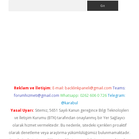
Arama
et giriş yap
Reklam ve İletişim:
E-mail:
backlinkpaneli@gmail.com
Teams:
forumhizmeti@gmail.com
Whatsapp: 0262 606 0 726
Telegram:
@karabul
Yasal Uyarı:
Sitemiz, 5651 Sayılı Kanun gereğince Bilgi Teknolojileri
ve İletişim Kurumu (BTK) tarafından onaylanmış bir Yer Sağlayıcı
olarak hizmet vermektedir. Bu nedenle, sitedeki içerikleri proaktif
olarak denetleme veya araştırma yükümlülüğümüz bulunmamaktadır.