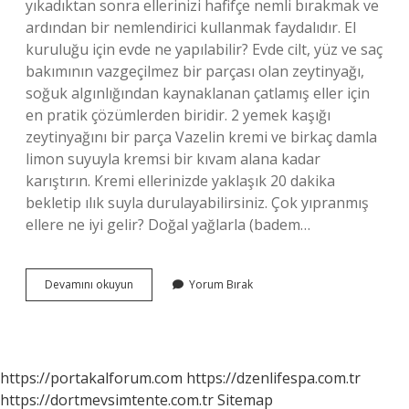
yıkadıktan sonra ellerinizi hafifçe nemli bırakmak ve
ardından bir nemlendirici kullanmak faydalıdır. El
kuruluğu için evde ne yapılabilir? Evde cilt, yüz ve saç
bakımının vazgeçilmez bir parçası olan zeytinyağı,
soğuk algınlığından kaynaklanan çatlamış eller için
en pratik çözümlerden biridir. 2 yemek kaşığı
zeytinyağını bir parça Vazelin kremi ve birkaç damla
limon suyuyla kremsi bir kıvam alana kadar
karıştırın. Kremi ellerinizde yaklaşık 20 dakika
bekletip ılık suyla durulayabilirsiniz. Çok yıpranmış
ellere ne iyi gelir? Doğal yağlarla (badem…
Çok
Devamını okuyun
Yorum Bırak
Kuru
Ellere
Ne
Iyi
Gelir
https://portakalforum.com
https://dzenlifespa.com.tr
https://dortmevsimtente.com.tr
Sitemap