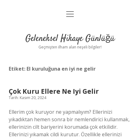
menüyü
Anasayfa
aç
Gizlilik Politikası
Geleneksel Hikaye Günlüğü
Yasal Uyarı
Geçmişten ilham alan neşeli bilgiler!
Hakkımızda
Etiket:
El kuruluğuna en iyi ne gelir
Çok Kuru Ellere Ne Iyi Gelir
Tarih: Kasım 20, 2024
Ellerim çok kuruyor ne yapmalıyım? Ellerinizi
yıkadıktan hemen sonra bir nemlendirici kullanmak,
ellerinizin cilt bariyerini korumada çok etkilidir.
Ellerinizi yıkamak cildi kurutur. Özellikle ellerinizi