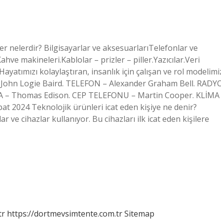
er nelerdir? Bilgisayarlar ve aksesuarlarıTelefonlar ve
hve makineleri.Kablolar – prizler – piller.Yazıcılar.Veri
Hayatımızı kolaylaştıran, insanlık için çalışan ve rol modelimi
– John Logie Baird. TELEFON – Alexander Graham Bell. RADY
MBA – Thomas Edison. CEP TELEFONU – Martin Cooper. KLİMA
at 2024 Teknolojik ürünleri icat eden kişiye ne denir?
r ve cihazlar kullanıyor. Bu cihazları ilk icat eden kişilere
tr
https://dortmevsimtente.com.tr
Sitemap