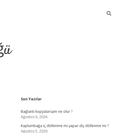
ğü
Sidebar
Son Yazılar
ilbet giriş ya
Bağlantı kopyalarsam ne olur ?
Ağustos 6, 2026
Kaplumbağa iç döllenme mi yapar dış döllenme mi ?
Ağustos 5, 2026