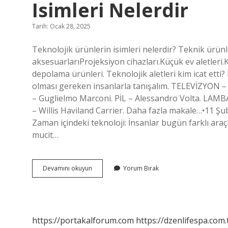
Isimleri Nelerdir
Tarih: Ocak 28, 2025
Teknolojik ürünlerin isimleri nelerdir? Teknik ürünl
aksesuarlarıProjeksiyon cihazları.Küçük ev aletleri.Ka
depolama ürünleri. Teknolojik aletleri kim icat etti? 
olması gereken insanlarla tanışalım. TELEVİZYON 
– Guglielmo Marconi. PİL – Alessandro Volta. LA
– Willis Haviland Carrier. Daha fazla makale…•11 Şub
Zaman içindeki teknoloji: İnsanlar bugün farklı araçla
mucit…
Teknolojik
Devamını okuyun
Yorum Bırak
3
Ürünü
Ve
Bunları
Icat
https://portakalforum.com
https://dzenlifespa.com.
Edenlerin