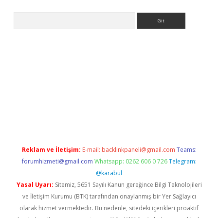
Arama
t giriş yap
Reklam ve İletişim:
E-mail:
backlinkpaneli@gmail.com
Teams:
forumhizmeti@gmail.com
Whatsapp: 0262 606 0 726
Telegram:
@karabul
Yasal Uyarı:
Sitemiz, 5651 Sayılı Kanun gereğince Bilgi Teknolojileri
ve İletişim Kurumu (BTK) tarafından onaylanmış bir Yer Sağlayıcı
olarak hizmet vermektedir. Bu nedenle, sitedeki içerikleri proaktif