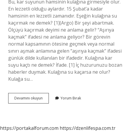
Bu, kar suyunun hamsinin kulağına girmesiyle olur.
En lezzetli olduğu aylardır. 15 Şubat’a kadar
hamsinin en lezzetli zamanıdır. Eşeğin kulağına su
kaçırmak ne demek? [1](Argo) Bir şeyi abartmak.
Ölçüyü kaçırmak deyimi ne anlama gelir? “Aşırıya
kaçmak” ifadesi ne anlama geliyor? Bir görevin
normal kapsamının ötesine geçmek veya normal
sınırı aşmak anlamına gelen “aşırıya kaçmak” ifadesi
günlük dilde kullanılan bir ifadedir. Kulağına kar
suyu kaçtı ne demek? İfade. [1] İç huzurunuzu bozan
haberler duymak. Kulağına su kaçarsa ne olur?
Kulağa su…
Kulağına
Devamını okuyun
Yorum Bırak
Kar
Suyu
Kaçırmak
Ne
Anlama
https://portakalforum.com
https://dzenlifespa.com.tr
Gelir