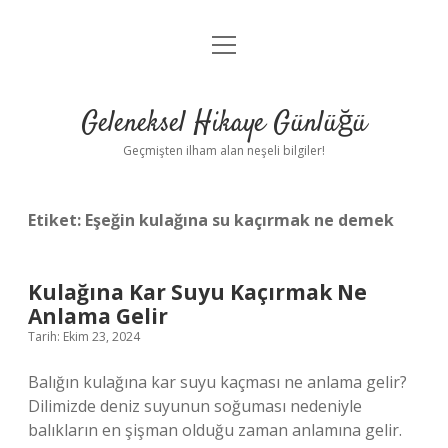
menüyü
Anasayfa
aç
Gizlilik Politikası
Geleneksel Hikaye Günlüğü
Yasal Uyarı
Geçmişten ilham alan neşeli bilgiler!
Hakkımızda
Etiket:
Eşeğin kulağına su kaçırmak ne demek
Kulağına Kar Suyu Kaçırmak Ne
Anlama Gelir
Tarih: Ekim 23, 2024
Balığın kulağına kar suyu kaçması ne anlama gelir?
Dilimizde deniz suyunun soğuması nedeniyle
balıkların en şişman olduğu zaman anlamına gelir.