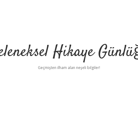
eleneksel Hikaye Günlü
Geçmişten ilham alan neşeli bilgiler!