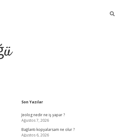
ğü
Sidebar
Son Yazılar
ilbet giriş y
Jeolog nedir ne iş yapar ?
Ağustos 7, 2026
Bağlantı kopyalarsam ne olur ?
Ağustos 6, 2026