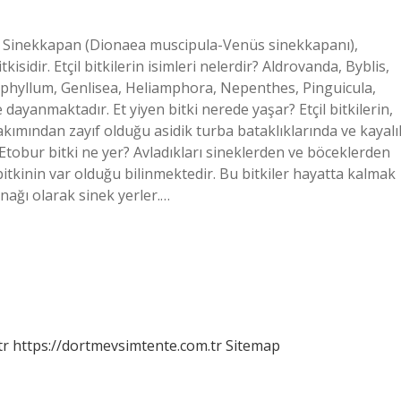
i) Sinekkapan (Dionaea muscipula-Venüs sinekkapanı),
sidir. Etçil bitkilerin isimleri nelerdir? Aldrovanda, Byblis,
phyllum, Genlisea, Heliamphora, Nepenthes, Pinguicula,
dayanmaktadır. Et yiyen bitki nerede yaşar? Etçil bitkilerin,
akımından zayıf olduğu asidik turba bataklıklarında ve kayalı
obur bitki ne yer? Avladıkları sineklerden ve böceklerden
 bitkinin var olduğu bilinmektedir. Bu bitkiler hayatta kalmak
nağı olarak sinek yerler.…
tr
https://dortmevsimtente.com.tr
Sitemap