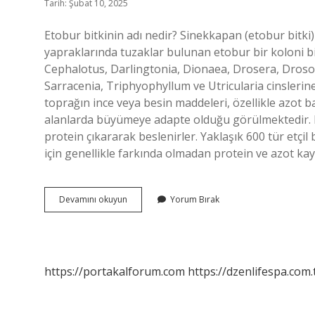
Tarih: Şubat 10, 2025
Etobur bitkinin adı nedir? Sinekkapan (etobur bitk
yapraklarında tuzaklar bulunan etobur bir koloni bitki
Cephalotus, Darlingtonia, Dionaea, Drosera, Droso
Sarracenia, Triphyophyllum ve Utricularia cinslerine 
toprağın ince veya besin maddeleri, özellikle azot b
alanlarda büyümeye adapte olduğu görülmektedir. Et
protein çıkararak beslenirler. Yaklaşık 600 tür etçil
için genellikle farkında olmadan protein ve azot kay
Etobur
Devamını okuyun
Yorum Bırak
Bitki
Hangisi
https://portakalforum.com
https://dzenlifespa.com.