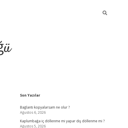
ğü
Sidebar
Son Yazılar
ilbet giriş y
Bağlantı kopyalarsam ne olur ?
Ağustos 6, 2026
Kaplumbağa iç döllenme mi yapar dış döllenme mi ?
Ağustos 5, 2026