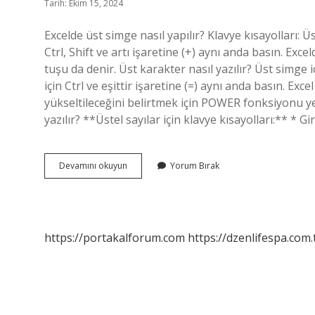
Tarih: Ekim 15, 2024
Excelde üst simge nasıl yapılır? Klavye kısayolları:
Ctrl, Shift ve artı işaretine (+) aynı anda basın. Exc
tuşu da denir. Üst karakter nasıl yazılır? Üst simge iç
için Ctrl ve eşittir işaretine (=) aynı anda basın. Exc
yükseltileceğini belirtmek için POWER fonksiyonu yer
yazılır? **Üstel sayılar için klavye kısayolları:** * G
Excelde
Devamını okuyun
Yorum Bırak
Üst
Karakter
Nasıl
Yazılır
https://portakalforum.com
https://dzenlifespa.com.