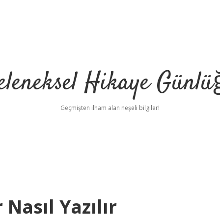
eleneksel Hikaye Günlü
Geçmişten ilham alan neşeli bilgiler!
Nasıl Yazılır