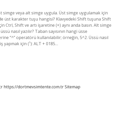
 Üst simge veya alt simge uygula. Üst simge uygulamak için
elde üst karakter tuşu hangisi? Klavyedeki Shift tuşuna Shift
in Ctrl, Shift ve artı işaretine (+) aynı anda basın. Alt simge
el üssü nasıl yazılır? Taban sayısının hangi üsse
ine “^” operatörü kullanılabilir; örneğin, 5^2. Üssü nasıl
iriş yapmak için (¹): ALT + 0185…
tr
https://dortmevsimtente.com.tr
Sitemap